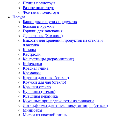
Птицы полистоун
Разное полистоун
Фонтаны полистоун
Посуда
Банки для сыпучих продуктов
Бокалы и кружки
Горшки для запекания
Деревянная (Хохлома)
Емкости для хранения продуктов из стекла и
пластика
Казаны
Кастрюли
Конфетницы (керамические)
Кофеварки
Красная глина
Креманки
Кружки для пива (стекло)
Кружки для чая (стекло)
Крышки стекло
Кувшины (стекло)
Кувшины керамика
Кухонные принадлежности из силикона
Лотки,формы для запекания.утятницы..(стекло)
Минибары
Миски из красной глины