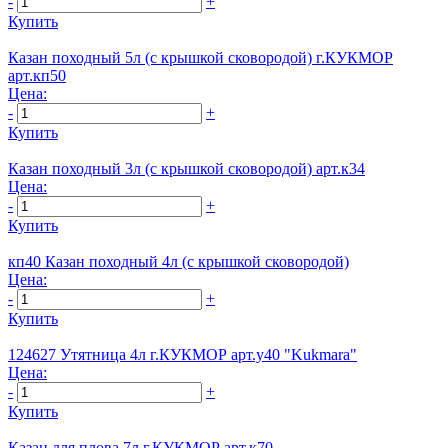
-
+
Купить
Казан походный 5л (с крышкой сковородой) г.КУКМОР
арт.кп50
Цена:
-
+
Купить
Казан походный 3л (с крышкой сковородой) арт.к34
Цена:
-
+
Купить
кп40 Казан походный 4л (с крышкой сковородой)
Цена:
-
+
Купить
124627 Утятница 4л г.КУКМОР арт.у40 "Kukmara"
Цена:
-
+
Купить
Казан для плова 7л г.КУКМОР арт.к70