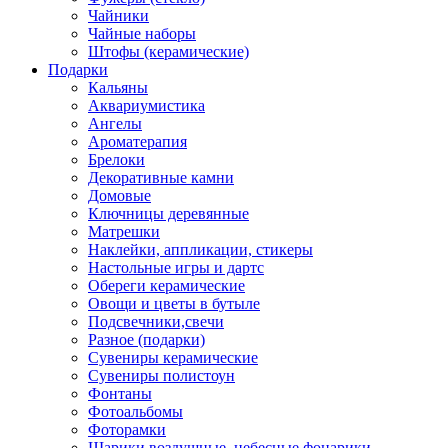
Чайники
Чайные наборы
Штофы (керамические)
Подарки
Кальяны
Аквариумистика
Ангелы
Ароматерапия
Брелоки
Декоративные камни
Домовые
Ключницы деревянные
Матрешки
Наклейки, аппликации, стикеры
Настольные игры и дартс
Обереги керамические
Овощи и цветы в бутыле
Подсвечники,свечи
Разное (подарки)
Сувениры керамические
Сувениры полистоун
Фонтаны
Фотоальбомы
Фоторамки
Шарики воздушные, небесные фонарики