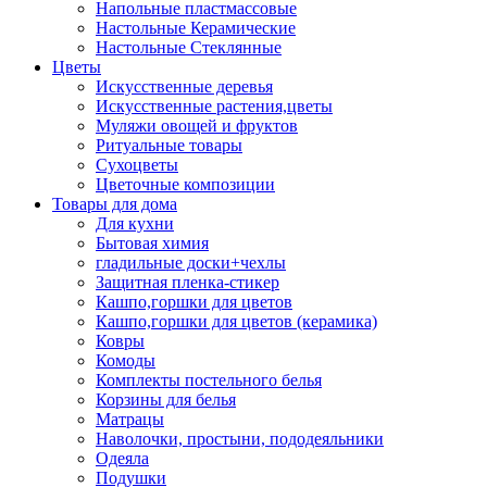
Напольные пластмассовые
Настольные Керамические
Настольные Стеклянные
Цветы
Искусственные деревья
Искусственные растения,цветы
Муляжи овощей и фруктов
Ритуальные товары
Сухоцветы
Цветочные композиции
Товары для дома
Для кухни
Бытовая химия
гладильные доски+чехлы
Защитная пленка-стикер
Кашпо,горшки для цветов
Кашпо,горшки для цветов (керамика)
Ковры
Комоды
Комплекты постельного белья
Корзины для белья
Матрацы
Наволочки, простыни, пододеяльники
Одеяла
Подушки