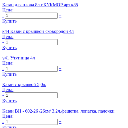
Казан для плова 8л г.КУКМОР арт.к85
Цена:
-
+
Купить
к44 Казан с крышкой-сковородой 4л
Цена:
-
+
Купить
у41 Утятница 4л
Цена:
-
+
Купить
Казан с крышкой 5,0л.
Цена:
-
+
Купить
Казан BH - 602-26 /26см/ 3,2л./решетка, лопатка, палочки
Цена:
-
+
Купить