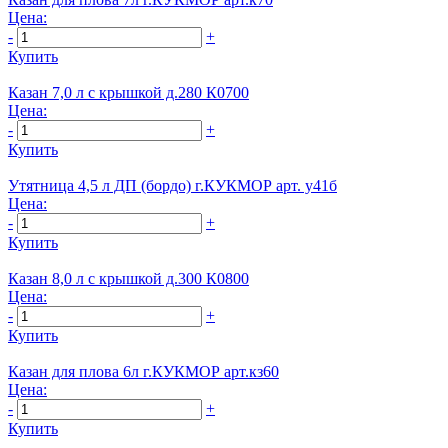
Цена:
-
+
Купить
Казан 7,0 л с крышкой д.280 К0700
Цена:
-
+
Купить
Утятница 4,5 л ДП (бордо) г.КУКМОР арт. у41б
Цена:
-
+
Купить
Казан 8,0 л с крышкой д.300 К0800
Цена:
-
+
Купить
Казан для плова 6л г.КУКМОР арт.кз60
Цена:
-
+
Купить