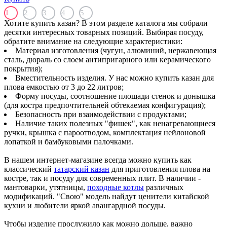
>
1
2
3
4
5
Хотите купить казан? В этом разделе каталога мы собрали
десятки интересных товарных позиций. Выбирая посуду,
обратите внимание на следующие характеристики:
Материал изготовления (чугун, алюминий, нержавеющая
сталь, дюраль со слоем антипригарного или керамического
покрытия);
Вместительность изделия. У нас можно купить казан для
плова емкостью от 3 до 22 литров;
Форму посуды, соотношение площади стенок и донышка
(для костра предпочтительней обтекаемая конфигурация);
Безопасность при взаимодействии с продуктами;
Наличие таких полезных "фишек", как ненагревающиеся
ручки, крышка с пароотводом, комплектация нейлоновой
лопаткой и бамбуковыми палочками.
В нашем интернет-магазине всегда можно купить как
классический
татарский казан
для приготовления плова на
костре, так и посуду для современных плит. В наличии -
мантоварки, утятницы,
походные котлы
различных
модификаций. "Свою" модель найдут ценители китайской
кухни и любители яркой авангардной посуды.
Чтобы изделие прослужило как можно дольше, важно