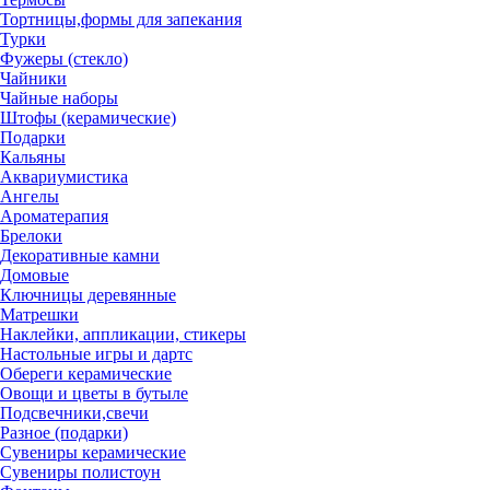
Тортницы,формы для запекания
Турки
Фужеры (стекло)
Чайники
Чайные наборы
Штофы (керамические)
Подарки
Кальяны
Аквариумистика
Ангелы
Ароматерапия
Брелоки
Декоративные камни
Домовые
Ключницы деревянные
Матрешки
Наклейки, аппликации, стикеры
Настольные игры и дартс
Обереги керамические
Овощи и цветы в бутыле
Подсвечники,свечи
Разное (подарки)
Сувениры керамические
Сувениры полистоун