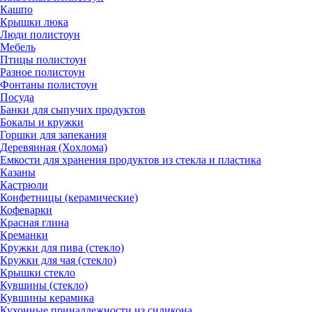
Кашпо
Крышки люка
Люди полистоун
Мебель
Птицы полистоун
Разное полистоун
Фонтаны полистоун
Посуда
Банки для сыпучих продуктов
Бокалы и кружки
Горшки для запекания
Деревянная (Хохлома)
Емкости для хранения продуктов из стекла и пластика
Казаны
Кастрюли
Конфетницы (керамические)
Кофеварки
Красная глина
Креманки
Кружки для пива (стекло)
Кружки для чая (стекло)
Крышки стекло
Кувшины (стекло)
Кувшины керамика
Кухонные принадлежности из силикона