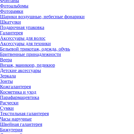
Фонтаны
Фотоальбомы
Фоторамки
Шарики воздушные, небесные фонарики
Шкатулки
Подарочная упаковка
Галантерея
Аксессуары для волос
Аксессуары для техники
Бельевой трикотаж, одежда, обувь
Бритвенные принадлежности
Веера
Визаж, маникюр, педикюр
Детские аксессуары
Зеркала
Зонты
Кожгалантерея
Косметика и уход
Парафармацевтика
Расчески
Сумки
Текстильная галантерея
Часы наручные
Швейная галантерея
Бижутерия