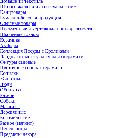
Домашний текстиль
Шторы, жалюзи и аксессуары к ним
Канцтовары
Бумажно-беловая продукция
Офисные товары
Письменные и чертежные принадлежности
Школьные товары
Керамика
Амфоры
Коллекция Посуды с Кроликами
Ландшафтные скульптуры из керамики
Фигуры садовые
Цветочные горшки керамика
Копилки
Животные
Люди
Обезьянки
Разное
Собаки
Магниты
Деревянные
Керамические
Разное (магнит)
Пепельницы
Предметы декора