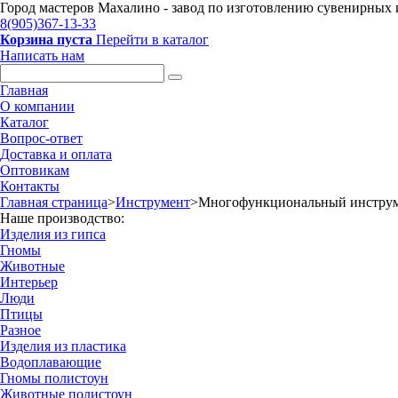
Город мастеров Mахалино - завод по изготовлению сувенирных и
8(905)367-13-33
Корзина пуста
Перейти в каталог
Написать нам
Главная
О компании
Каталог
Вопрос-ответ
Доставка и оплата
Оптовикам
Контакты
Главная страница
>
Инструмент
>
Многофункциональный инстру
Наше производство:
Изделия из гипса
Гномы
Животные
Интерьер
Люди
Птицы
Разное
Изделия из пластика
Водоплавающие
Гномы полистоун
Животные полистоун