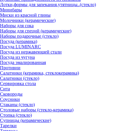
Лотки,формы для запекания.утятницы..(стекло)
Минибары
Миски из красной глины
Молочники (керамические)
Наборы для сока
Наборы для специй (керамические)
Наборы подарочные (стекло)
Посуда (керамика)
Посуда LUMINARC
Посуда из нержавеющей стали
Посуда из чугуна
Посуда эмалированная
Противни
Салатники (керамика, стеклокерамика)
Салатники (стекло)
Сервировка стола
Сита
Сковороды
Соусники
Стаканы (стекло)
Столовые наборы (стекло-керамика)
Стопка (стекло)
Супницы (керамические)
Тарелки
Термосы