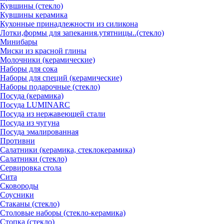
Кувшины (стекло)
Кувшины керамика
Кухонные принадлежности из силикона
Лотки,формы для запекания.утятницы..(стекло)
Минибары
Миски из красной глины
Молочники (керамические)
Наборы для сока
Наборы для специй (керамические)
Наборы подарочные (стекло)
Посуда (керамика)
Посуда LUMINARC
Посуда из нержавеющей стали
Посуда из чугуна
Посуда эмалированная
Противни
Салатники (керамика, стеклокерамика)
Салатники (стекло)
Сервировка стола
Сита
Сковороды
Соусники
Стаканы (стекло)
Столовые наборы (стекло-керамика)
Стопка (стекло)