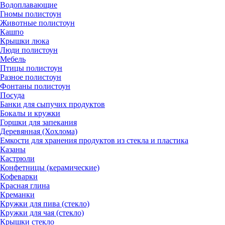
Водоплавающие
Гномы полистоун
Животные полистоун
Кашпо
Крышки люка
Люди полистоун
Мебель
Птицы полистоун
Разное полистоун
Фонтаны полистоун
Посуда
Банки для сыпучих продуктов
Бокалы и кружки
Горшки для запекания
Деревянная (Хохлома)
Емкости для хранения продуктов из стекла и пластика
Казаны
Кастрюли
Конфетницы (керамические)
Кофеварки
Красная глина
Креманки
Кружки для пива (стекло)
Кружки для чая (стекло)
Крышки стекло