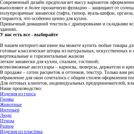
Современный дизайн предполагает массу вариантов оформлени
выполняют и более прозаичную функцию – защищают от солнца, 
полупрозрачные занавески (тафта, гипюр, вуаль-шифон, органза
стираются, что особенно ценно для кухни.
Привычный домашний текстиль с драпировками и складками все
зданиях.
У нас есть все - выбирайте
В нашем интернет-магазине вы можете купить любые товары для
готовые классические шторы из натуральных, искусственных и 
вертикальные и горизонтальные жалюзи
легкие занавески для кухни, спальни, гостиной;
всевозможные аксессуары – карнизы, люверсы, держатели и кре
В продаже – сотни расцветок и оттенков, текстур. Только вам 
обрамление для окон сочеталось с общим стилем оформления п
Для оптовых клиентов, индивидуальных предпринимателей, вла
Наше производство:
Изделия из гипса
Гномы
Животные
Интерьер
Люди
Птицы
Разное
Изделия из пластика