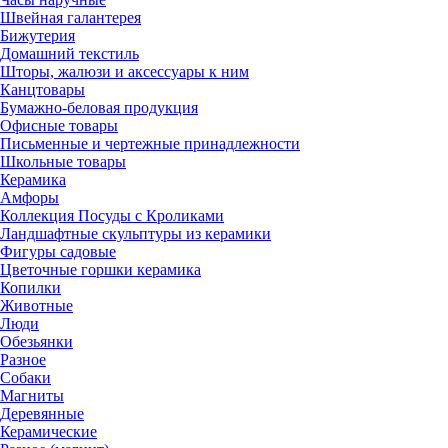
Швейная галантерея
Бижутерия
Домашний текстиль
Шторы, жалюзи и аксессуары к ним
Канцтовары
Бумажно-беловая продукция
Офисные товары
Письменные и чертежные принадлежности
Школьные товары
Керамика
Амфоры
Коллекция Посуды с Кроликами
Ландшафтные скульптуры из керамики
Фигуры садовые
Цветочные горшки керамика
Копилки
Животные
Люди
Обезьянки
Разное
Собаки
Магниты
Деревянные
Керамические