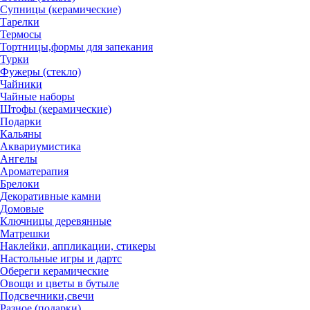
Супницы (керамические)
Тарелки
Термосы
Тортницы,формы для запекания
Турки
Фужеры (стекло)
Чайники
Чайные наборы
Штофы (керамические)
Подарки
Кальяны
Аквариумистика
Ангелы
Ароматерапия
Брелоки
Декоративные камни
Домовые
Ключницы деревянные
Матрешки
Наклейки, аппликации, стикеры
Настольные игры и дартс
Обереги керамические
Овощи и цветы в бутыле
Подсвечники,свечи
Разное (подарки)