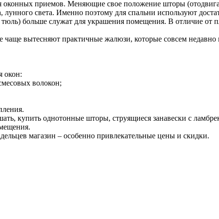
я оконных приемов. Меняющие свое положение шторы (отодвига
лунного света. Именно поэтому для спальни используют достато
, тюль) больше служат для украшения помещения. В отличие от 
 чаще вытесняют практичные жалюзи, которые совсем недавно 
 окон:
смесовых волокон;
пления.
решать, купить однотонные шторы, струящиеся занавески с ламбр
омещения.
дельцев магазин – особенно привлекательные цены и скидки.