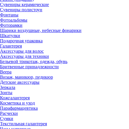
Сувениры керамические
Сувениры полистоун
Фонтаны
Фотоальбомы
Фоторамки
Шарики воздушные, небесные фонарики
Шкатулки
Подарочная упаковка
Галантерея
Аксессуары для волос
Аксессуары для техники
Бельевой трикотаж, одежда, обувь
Бритвенные принадлежности
Веера
Визаж, маникюр, педикюр
Детские аксессуары
Зеркала
Зонты
Кожгалантерея
Косметика и уход
Парафармацевтика
Расчески
Сумки
Текстильная галантерея
Часы наручные