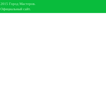
2015 Город Мастеров.
Официальный сайт.
Все права защищены.
442519
,
Пензенская область,
Кузнецкий район, село Махалино
,
ул.
Куйбышевская 181/1
тел.факс:
(841-57) 55-2-13
сот.:
+7(905) 367-13-33
Проект разработан в веб-студии:
«Интернет Проекты»