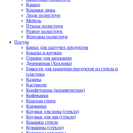
Кашпо
Крышки люка
Люди полистоун
Мебель
Птицы полистоун
Разное полистоун
Фонтаны полистоун
Посуда
Банки для сыпучих продуктов
Бокалы и кружки
Горшки для запекания
Деревянная (Хохлома)
Емкости для хранения продуктов из стекла и
пластика
Казаны
Кастрюли
Конфетницы (керамические)
Кофеварки
Красная глина
Креманки
Кружки для пива (стекло)
Кружки для чая (стекло)
Крышки стекло
Кувшины (стекло)
Кувшины керамика