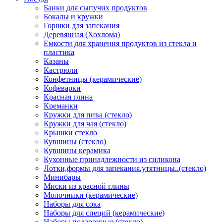
Банки для сыпучих продуктов
Бокалы и кружки
Горшки для запекания
Деревянная (Хохлома)
Емкости для хранения продуктов из стекла и
пластика
Казаны
Кастрюли
Конфетницы (керамические)
Кофеварки
Красная глина
Креманки
Кружки для пива (стекло)
Кружки для чая (стекло)
Крышки стекло
Кувшины (стекло)
Кувшины керамика
Кухонные принадлежности из силикона
Лотки,формы для запекания.утятницы..(стекло)
Минибары
Миски из красной глины
Молочники (керамические)
Наборы для сока
Наборы для специй (керамические)
Наборы подарочные (стекло)