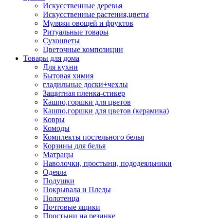
Искусственные деревья
Искусственные растения,цветы
Муляжи овощей и фруктов
Ритуальные товары
Сухоцветы
Цветочные композиции
Товары для дома
Для кухни
Бытовая химия
гладильные доски+чехлы
Защитная пленка-стикер
Кашпо,горшки для цветов
Кашпо,горшки для цветов (керамика)
Ковры
Комоды
Комплекты постельного белья
Корзины для белья
Матрацы
Наволочки, простыни, пододеяльники
Одеяла
Подушки
Покрывала и Пледы
Полотенца
Почтовые ящики
Простыни на резинке