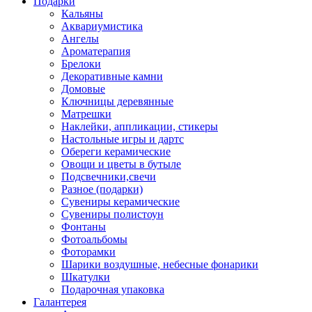
Подарки
Кальяны
Аквариумистика
Ангелы
Ароматерапия
Брелоки
Декоративные камни
Домовые
Ключницы деревянные
Матрешки
Наклейки, аппликации, стикеры
Настольные игры и дартс
Обереги керамические
Овощи и цветы в бутыле
Подсвечники,свечи
Разное (подарки)
Сувениры керамические
Сувениры полистоун
Фонтаны
Фотоальбомы
Фоторамки
Шарики воздушные, небесные фонарики
Шкатулки
Подарочная упаковка
Галантерея