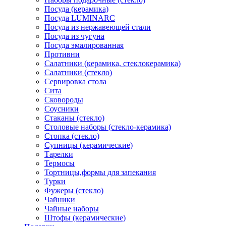
Посуда (керамика)
Посуда LUMINARC
Посуда из нержавеющей стали
Посуда из чугуна
Посуда эмалированная
Противни
Салатники (керамика, стеклокерамика)
Салатники (стекло)
Сервировка стола
Сита
Сковороды
Соусники
Стаканы (стекло)
Столовые наборы (стекло-керамика)
Стопка (стекло)
Супницы (керамические)
Тарелки
Термосы
Тортницы,формы для запекания
Турки
Фужеры (стекло)
Чайники
Чайные наборы
Штофы (керамические)