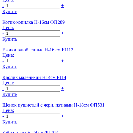
-
+
Купить
Котик-копилка H-16см ФП289
Цена:
-
+
Купить
Ежики влюбленные Н-16 см F1112
Цена:
-
+
Купить
Кролик маленький Н14см F114
Цена:
-
+
Купить
Щенок пушистый с черн. пятнами Н-18см ФП531
Цена:
-
+
Купить
Зайчата два H-24 см ФП351