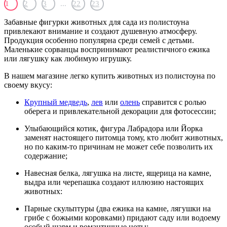
>
1
2
3
...
22
23
Забавные фигурки животных для сада из полистоуна
привлекают внимание и создают душевную атмосферу.
Продукция особенно популярна среди семей с детьми.
Маленькие сорванцы воспринимают реалистичного ежика
или лягушку как любимую игрушку.
В нашем магазине легко купить животных из полистоуна по
своему вкусу:
Крупный медведь
,
лев
или
олень
справится с ролью
оберега и привлекательной декорации для фотосессии;
Улыбающийся котик, фигура Лабрадора или Йорка
заменят настоящего питомца тому, кто любит животных,
но по каким-то причинам не может себе позволить их
содержание;
Навесная белка, лягушка на листе, ящерица на камне,
выдра или черепашка создают иллюзию настоящих
животных:
Парные скульптуры (два ежика на камне, лягушки на
грибе с божьими коровками) придают саду или водоему
особый шарм и романтичные ноты;