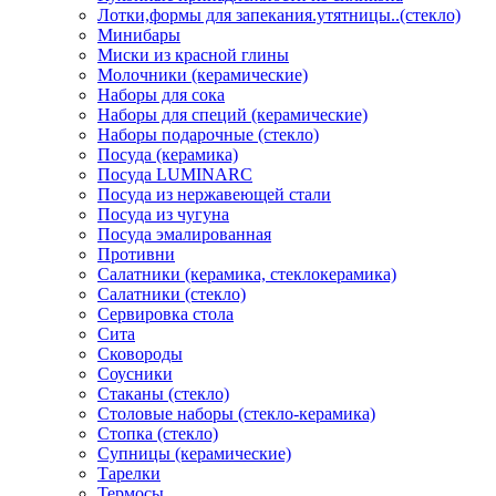
Лотки,формы для запекания.утятницы..(стекло)
Минибары
Миски из красной глины
Молочники (керамические)
Наборы для сока
Наборы для специй (керамические)
Наборы подарочные (стекло)
Посуда (керамика)
Посуда LUMINARC
Посуда из нержавеющей стали
Посуда из чугуна
Посуда эмалированная
Противни
Салатники (керамика, стеклокерамика)
Салатники (стекло)
Сервировка стола
Сита
Сковороды
Соусники
Стаканы (стекло)
Столовые наборы (стекло-керамика)
Стопка (стекло)
Супницы (керамические)
Тарелки
Термосы