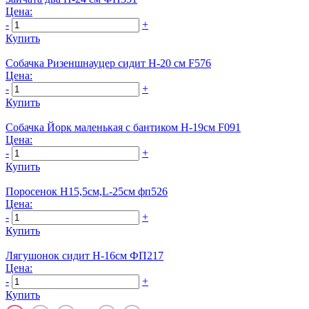
Цена:
-
+
Купить
Собачка Ризеншнауцер сидит Н-20 см F576
Цена:
-
+
Купить
Собачка Йорк маленькая с бантиком Н-19см F091
Цена:
-
+
Купить
Поросенок Н15,5cм,L-25см фп526
Цена:
-
+
Купить
Лягушонок сидит H-16см ФП217
Цена:
-
+
Купить