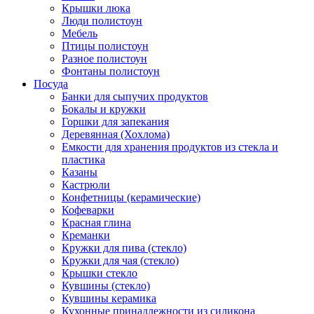
Крышки люка
Люди полистоун
Мебель
Птицы полистоун
Разное полистоун
Фонтаны полистоун
Посуда
Банки для сыпучих продуктов
Бокалы и кружки
Горшки для запекания
Деревянная (Хохлома)
Емкости для хранения продуктов из стекла и
пластика
Казаны
Кастрюли
Конфетницы (керамические)
Кофеварки
Красная глина
Креманки
Кружки для пива (стекло)
Кружки для чая (стекло)
Крышки стекло
Кувшины (стекло)
Кувшины керамика
Кухонные принадлежности из силикона