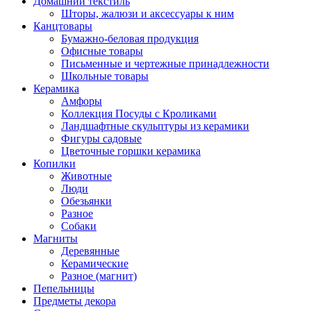
Домашний текстиль
Шторы, жалюзи и аксессуары к ним
Канцтовары
Бумажно-беловая продукция
Офисные товары
Письменные и чертежные принадлежности
Школьные товары
Керамика
Амфоры
Коллекция Посуды с Кроликами
Ландшафтные скульптуры из керамики
Фигуры садовые
Цветочные горшки керамика
Копилки
Животные
Люди
Обезьянки
Разное
Собаки
Магниты
Деревянные
Керамические
Разное (магнит)
Пепельницы
Предметы декора