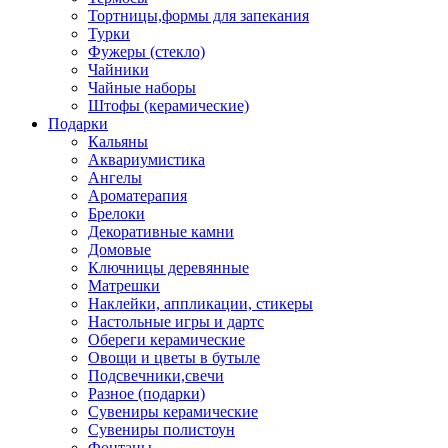
Тортницы,формы для запекания
Турки
Фужеры (стекло)
Чайники
Чайные наборы
Штофы (керамические)
Подарки
Кальяны
Аквариумистика
Ангелы
Ароматерапия
Брелоки
Декоративные камни
Домовые
Ключницы деревянные
Матрешки
Наклейки, аппликации, стикеры
Настольные игры и дартс
Обереги керамические
Овощи и цветы в бутыле
Подсвечники,свечи
Разное (подарки)
Сувениры керамические
Сувениры полистоун
Фонтаны