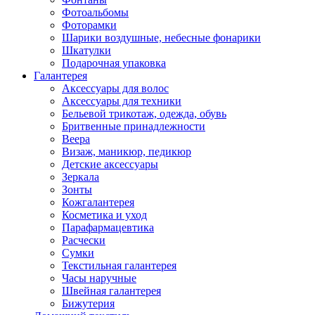
Фотоальбомы
Фоторамки
Шарики воздушные, небесные фонарики
Шкатулки
Подарочная упаковка
Галантерея
Аксессуары для волос
Аксессуары для техники
Бельевой трикотаж, одежда, обувь
Бритвенные принадлежности
Веера
Визаж, маникюр, педикюр
Детские аксессуары
Зеркала
Зонты
Кожгалантерея
Косметика и уход
Парафармацевтика
Расчески
Сумки
Текстильная галантерея
Часы наручные
Швейная галантерея
Бижутерия