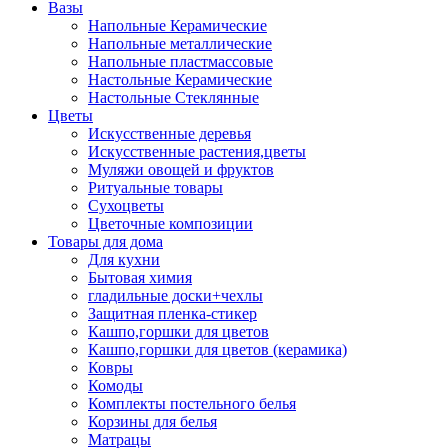
Вазы
Напольные Керамические
Напольные металлические
Напольные пластмассовые
Настольные Керамические
Настольные Стеклянные
Цветы
Искусственные деревья
Искусственные растения,цветы
Муляжи овощей и фруктов
Ритуальные товары
Сухоцветы
Цветочные композиции
Товары для дома
Для кухни
Бытовая химия
гладильные доски+чехлы
Защитная пленка-стикер
Кашпо,горшки для цветов
Кашпо,горшки для цветов (керамика)
Ковры
Комоды
Комплекты постельного белья
Корзины для белья
Матрацы