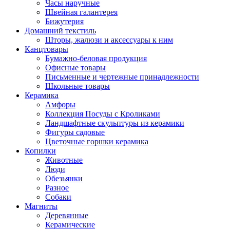
Часы наручные
Швейная галантерея
Бижутерия
Домашний текстиль
Шторы, жалюзи и аксессуары к ним
Канцтовары
Бумажно-беловая продукция
Офисные товары
Письменные и чертежные принадлежности
Школьные товары
Керамика
Амфоры
Коллекция Посуды с Кроликами
Ландшафтные скульптуры из керамики
Фигуры садовые
Цветочные горшки керамика
Копилки
Животные
Люди
Обезьянки
Разное
Собаки
Магниты
Деревянные
Керамические