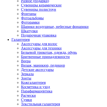
Разное (подарки)
Сувениры керамические
Сувениры полистоун
Фонтаны
Фотоальбомы
Фоторамки
Шарики воздушные, небесные фонарики
Шкатулки
Подарочная упаковка
Галантерея
Аксессуары для волос
Аксессуары для техники
Бельевой трикотаж, одежда, обувь
Бритвенные принадлежности
Веера
Визаж, маникюр, педикюр
Детские аксессуары
Зеркала
Зонты
Кожгалантерея
Косметика и уход
Парафармацевтика
Расчески
Сумки
Текстильная галантерея