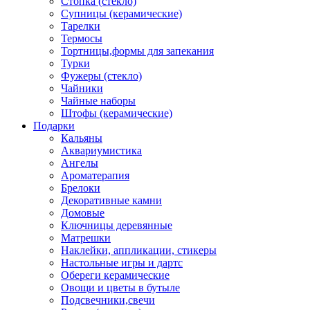
Стопка (стекло)
Супницы (керамические)
Тарелки
Термосы
Тортницы,формы для запекания
Турки
Фужеры (стекло)
Чайники
Чайные наборы
Штофы (керамические)
Подарки
Кальяны
Аквариумистика
Ангелы
Ароматерапия
Брелоки
Декоративные камни
Домовые
Ключницы деревянные
Матрешки
Наклейки, аппликации, стикеры
Настольные игры и дартс
Обереги керамические
Овощи и цветы в бутыле
Подсвечники,свечи