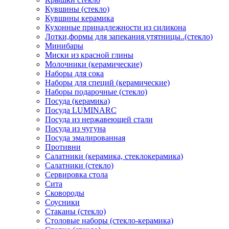
Кувшины (стекло)
Кувшины керамика
Кухонные принадлежности из силикона
Лотки,формы для запекания.утятницы..(стекло)
Минибары
Миски из красной глины
Молочники (керамические)
Наборы для сока
Наборы для специй (керамические)
Наборы подарочные (стекло)
Посуда (керамика)
Посуда LUMINARC
Посуда из нержавеющей стали
Посуда из чугуна
Посуда эмалированная
Противни
Салатники (керамика, стеклокерамика)
Салатники (стекло)
Сервировка стола
Сита
Сковороды
Соусники
Стаканы (стекло)
Столовые наборы (стекло-керамика)