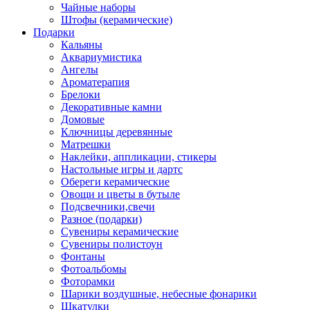
Чайные наборы
Штофы (керамические)
Подарки
Кальяны
Аквариумистика
Ангелы
Ароматерапия
Брелоки
Декоративные камни
Домовые
Ключницы деревянные
Матрешки
Наклейки, аппликации, стикеры
Настольные игры и дартс
Обереги керамические
Овощи и цветы в бутыле
Подсвечники,свечи
Разное (подарки)
Сувениры керамические
Сувениры полистоун
Фонтаны
Фотоальбомы
Фоторамки
Шарики воздушные, небесные фонарики
Шкатулки