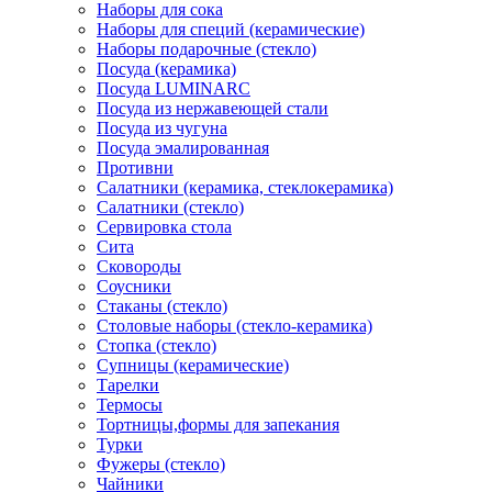
Наборы для сока
Наборы для специй (керамические)
Наборы подарочные (стекло)
Посуда (керамика)
Посуда LUMINARC
Посуда из нержавеющей стали
Посуда из чугуна
Посуда эмалированная
Противни
Салатники (керамика, стеклокерамика)
Салатники (стекло)
Сервировка стола
Сита
Сковороды
Соусники
Стаканы (стекло)
Столовые наборы (стекло-керамика)
Стопка (стекло)
Супницы (керамические)
Тарелки
Термосы
Тортницы,формы для запекания
Турки
Фужеры (стекло)
Чайники