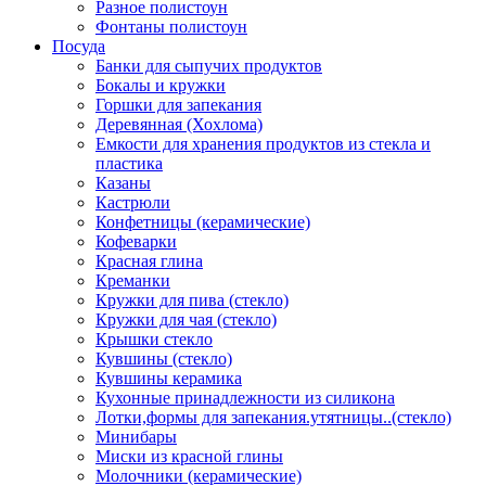
Разное полистоун
Фонтаны полистоун
Посуда
Банки для сыпучих продуктов
Бокалы и кружки
Горшки для запекания
Деревянная (Хохлома)
Емкости для хранения продуктов из стекла и
пластика
Казаны
Кастрюли
Конфетницы (керамические)
Кофеварки
Красная глина
Креманки
Кружки для пива (стекло)
Кружки для чая (стекло)
Крышки стекло
Кувшины (стекло)
Кувшины керамика
Кухонные принадлежности из силикона
Лотки,формы для запекания.утятницы..(стекло)
Минибары
Миски из красной глины
Молочники (керамические)