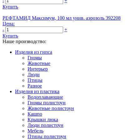
-
+
Купить
РЕФТАМИД Максимум, 100 мл унив. аэрозоль 392208
Цена:
-
+
Купить
Наше производство:
Изделия из гипса
Гномы
Животные
Интерьер
Люди
Птицы
Разное
Изделия из пластика
Водоплавающие
Гномы полистоун
Животные полистоун
Кашпо
Крышки люка
Люди полистоун
Мебель
Птицы полистоун