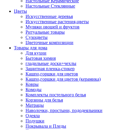
Настольные Керамические
Настольные Стеклянные
Цветы
Искусственные деревья
Искусственные растения,цветы
Муляжи овощей и фруктов
Ритуальные товары
Сухоцветы
Цветочные композиции
Товары для дома
Для кухни
Бытовая химия
гладильные доски+чехлы
Защитная пленка-стикер
Кашпо,горшки для цветов
Кашпо,горшки для цветов (керамика)
Ковры
Комоды
Комплекты постельного белья
Корзины для белья
Матрацы
Наволочки, простыни, пододеяльники
Одеяла
Подушки
Покрывала и Пледы