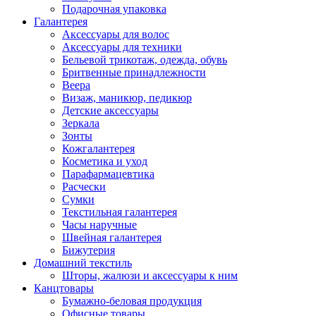
Подарочная упаковка
Галантерея
Аксессуары для волос
Аксессуары для техники
Бельевой трикотаж, одежда, обувь
Бритвенные принадлежности
Веера
Визаж, маникюр, педикюр
Детские аксессуары
Зеркала
Зонты
Кожгалантерея
Косметика и уход
Парафармацевтика
Расчески
Сумки
Текстильная галантерея
Часы наручные
Швейная галантерея
Бижутерия
Домашний текстиль
Шторы, жалюзи и аксессуары к ним
Канцтовары
Бумажно-беловая продукция
Офисные товары