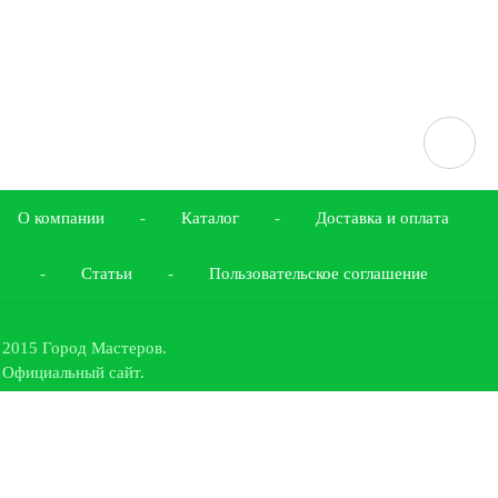
О компании
-
Каталог
-
Доставка и оплата
-
Статьи
-
Пользовательское соглашение
2015 Город Мастеров.
Официальный сайт.
Все права защищены.
442519
,
Пензенская область,
Кузнецкий район, село Махалино
,
ул.
Куйбышевская 181/1
тел.факс:
(841-57) 55-2-13