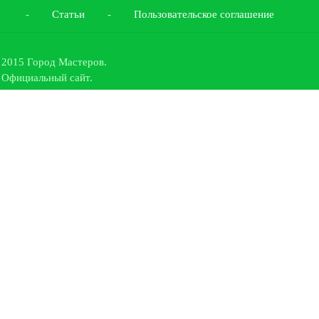
-
Статьи
-
Пользовательское соглашение
2015 Город Мастеров.
Официальный сайт.
Все права защищены.
442519
,
Пензенская область,
Кузнецкий район, село Махалино
,
ул.
Куйбышевская 181/1
тел.факс:
(841-57) 55-2-13
сот.:
+7(905) 367-13-33
Проект разработан в веб-студии:
«Интернет Проекты»