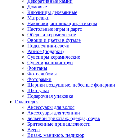
Декоративные камни
Домовые
Ключницы деревянные
Матрешки
Наклейки, аппликации, стикеры
Настольные игры и дартс
Обереги керамические
Овощи и цветы в бутыле
Подсвечники,свечи
Разное (подарки)
Сувениры керамические
Сувениры полистоун
Фонтаны
Фотоальбомы
Фоторамки
Шарики воздушные, небесные фонарики
Шкатулки
Подарочная упаковка
Галантерея
Аксессуары для волос
Аксессуары для техники
Бельевой трикотаж, одежда, обувь
Бритвенные принадлежности
Веера
Визаж, маникюр, педикюр