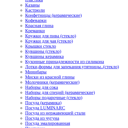
Казаны
Кастрюли
Конфетницы (керамические)
Кофеварки
Красная глина
Креманки
Кружки для пива (стекло)
Кружки для чая (стекло)
Крышки стекло
Кувшины (стекло)
Кувшины керамика
Кухонные принадлежности из силикона
Лотки,формы для запекания.утятницы..(стекло)
Минибары
Миски из красной глины
Молочники (керамические)
Наборы для сока
Наборы для специй (керамические)
Наборы подарочные (стекло)
Посуда (керамика)
Посуда LUMINARC
Посуда из нержавеющей стали
Посуда из чугуна
Посуда эмалированная