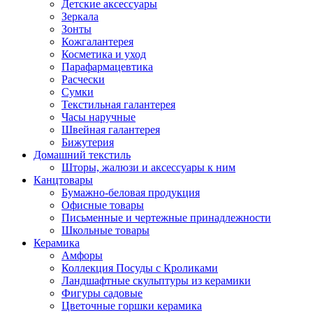
Детские аксессуары
Зеркала
Зонты
Кожгалантерея
Косметика и уход
Парафармацевтика
Расчески
Сумки
Текстильная галантерея
Часы наручные
Швейная галантерея
Бижутерия
Домашний текстиль
Шторы, жалюзи и аксессуары к ним
Канцтовары
Бумажно-беловая продукция
Офисные товары
Письменные и чертежные принадлежности
Школьные товары
Керамика
Амфоры
Коллекция Посуды с Кроликами
Ландшафтные скульптуры из керамики
Фигуры садовые
Цветочные горшки керамика