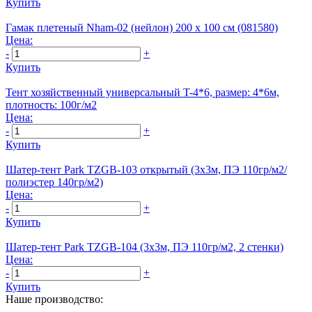
Купить
Гамак плетеный Nham-02 (нейлон) 200 х 100 см (081580)
Цена:
-
+
Купить
Тент хозяйственный универсальный T-4*6, размер: 4*6м,
плотность: 100г/м2
Цена:
-
+
Купить
Шатер-тент Park TZGB-103 открытый (3х3м, ПЭ 110гр/м2/
полиэстер 140гр/м2)
Цена:
-
+
Купить
Шатер-тент Park TZGB-104 (3х3м, ПЭ 110гр/м2, 2 стенки)
Цена:
-
+
Купить
Наше производство: