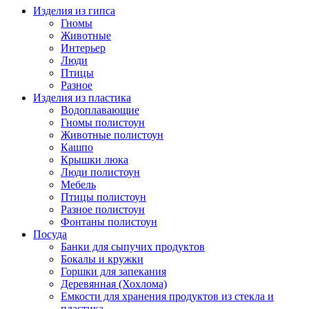
Изделия из гипса
Гномы
Животные
Интерьер
Люди
Птицы
Разное
Изделия из пластика
Водоплавающие
Гномы полистоун
Животные полистоун
Кашпо
Крышки люка
Люди полистоун
Мебель
Птицы полистоун
Разное полистоун
Фонтаны полистоун
Посуда
Банки для сыпучих продуктов
Бокалы и кружки
Горшки для запекания
Деревянная (Хохлома)
Емкости для хранения продуктов из стекла и
пластика