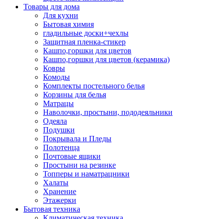
Товары для дома
Для кухни
Бытовая химия
гладильные доски+чехлы
Защитная пленка-стикер
Кашпо,горшки для цветов
Кашпо,горшки для цветов (керамика)
Ковры
Комоды
Комплекты постельного белья
Корзины для белья
Матрацы
Наволочки, простыни, пододеяльники
Одеяла
Подушки
Покрывала и Пледы
Полотенца
Почтовые ящики
Простыни на резинке
Топперы и наматрацники
Халаты
Хранение
Этажерки
Бытовая техника
Климатическая техника