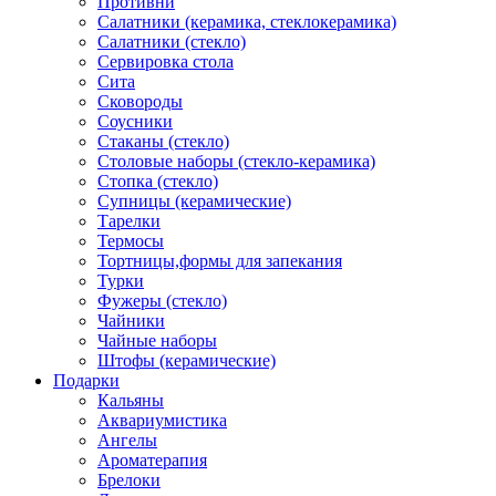
Противни
Салатники (керамика, стеклокерамика)
Салатники (стекло)
Сервировка стола
Сита
Сковороды
Соусники
Стаканы (стекло)
Столовые наборы (стекло-керамика)
Стопка (стекло)
Супницы (керамические)
Тарелки
Термосы
Тортницы,формы для запекания
Турки
Фужеры (стекло)
Чайники
Чайные наборы
Штофы (керамические)
Подарки
Кальяны
Аквариумистика
Ангелы
Ароматерапия
Брелоки