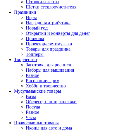
Шторки и ленты
Щетки стеклоочистителя
Праздники
Игры
Наградная атрибутика
Новый год
Открытки и конверты для денег
Приколы
Проектор-светомузыка
Товары для праздника
Топперы
Творчество
Заготовка для росписи
Наборы для вышивания
Разное
Рисование, грим
Хобби и творчество
Мусульманские товары
Вазы
Обереги, панно, коллажи
Посуда
Разное
Часы
Православные товары
Иконы для авто и дома