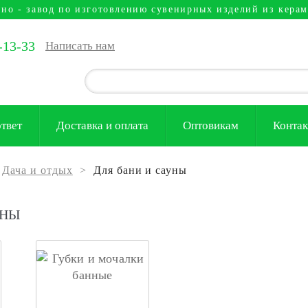
но - завод по изготовлению сувенирных изделий из керам
-13-33
Написать нам
твет
Доставка и оплата
Оптовикам
Конта
Дача и отдых
>
Для бани и сауны
УНЫ