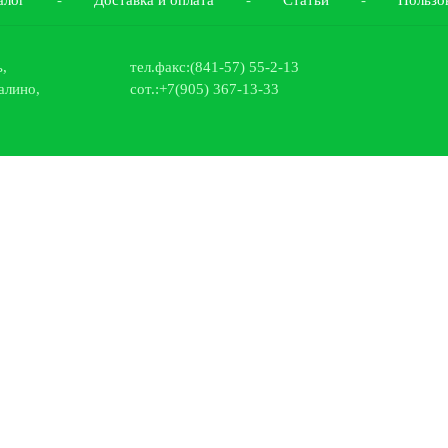
алог
-
Доставка и оплата
-
Статьи
-
Пользо
,
тел.факс:
(841-57) 55-2-13
алино
,
сот.:
+7(905) 367-13-33