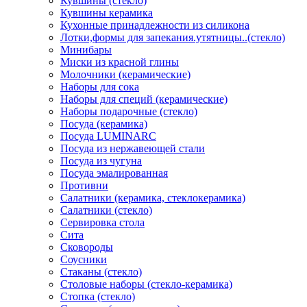
Кувшины (стекло)
Кувшины керамика
Кухонные принадлежности из силикона
Лотки,формы для запекания.утятницы..(стекло)
Минибары
Миски из красной глины
Молочники (керамические)
Наборы для сока
Наборы для специй (керамические)
Наборы подарочные (стекло)
Посуда (керамика)
Посуда LUMINARC
Посуда из нержавеющей стали
Посуда из чугуна
Посуда эмалированная
Противни
Салатники (керамика, стеклокерамика)
Салатники (стекло)
Сервировка стола
Сита
Сковороды
Соусники
Стаканы (стекло)
Столовые наборы (стекло-керамика)
Стопка (стекло)