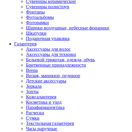
Сувениры керамические
Сувениры полистоун
Фонтаны
Фотоальбомы
Фоторамки
Шарики воздушные, небесные фонарики
Шкатулки
Подарочная упаковка
Галантерея
Аксессуары для волос
Аксессуары для техники
Бельевой трикотаж, одежда, обувь
Бритвенные принадлежности
Веера
Визаж, маникюр, педикюр
Детские аксессуары
Зеркала
Зонты
Кожгалантерея
Косметика и уход
Парафармацевтика
Расчески
Сумки
Текстильная галантерея
Часы наручные