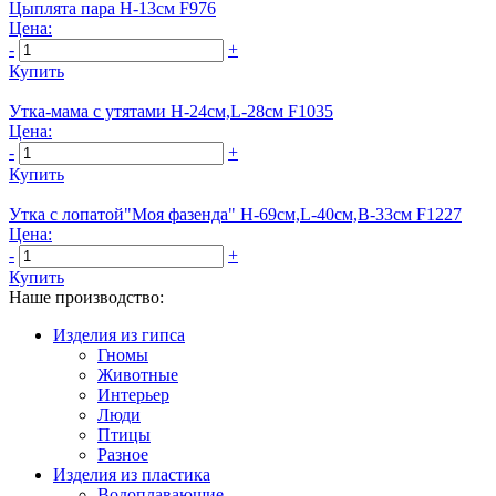
Цыплята пара Н-13см F976
Цена:
-
+
Купить
Утка-мама с утятами Н-24см,L-28cм F1035
Цена:
-
+
Купить
Утка с лопатой"Моя фазенда" Н-69см,L-40см,В-33см F1227
Цена:
-
+
Купить
Наше производство:
Изделия из гипса
Гномы
Животные
Интерьер
Люди
Птицы
Разное
Изделия из пластика
Водоплавающие