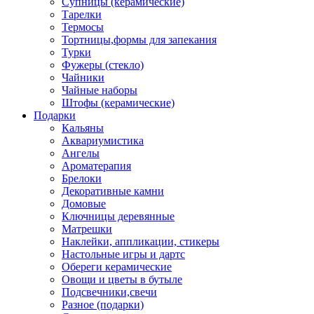
Супницы (керамические)
Тарелки
Термосы
Тортницы,формы для запекания
Турки
Фужеры (стекло)
Чайники
Чайные наборы
Штофы (керамические)
Подарки
Кальяны
Аквариумистика
Ангелы
Ароматерапия
Брелоки
Декоративные камни
Домовые
Ключницы деревянные
Матрешки
Наклейки, аппликации, стикеры
Настольные игры и дартс
Обереги керамические
Овощи и цветы в бутыле
Подсвечники,свечи
Разное (подарки)