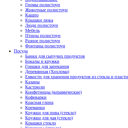
Гномы полистоун
Животные полистоун
Кашпо
Крышки люка
Люди полистоун
Мебель
Птицы полистоун
Разное полистоун
Фонтаны полистоун
Посуда
Банки для сыпучих продуктов
Бокалы и кружки
Горшки для запекания
Деревянная (Хохлома)
Емкости для хранения продуктов из стекла и пласт
Казаны
Кастрюли
Конфетницы (керамические)
Кофеварки
Красная глина
Креманки
Кружки для пива (стекло)
Кружки для чая (стекло)
Крышки стекло