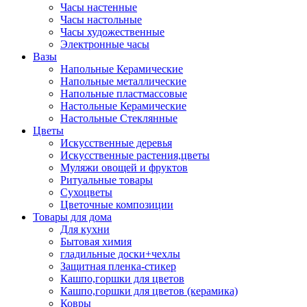
Часы настенные
Часы настольные
Часы художественные
Электронные часы
Вазы
Напольные Керамические
Напольные металлические
Напольные пластмассовые
Настольные Керамические
Настольные Стеклянные
Цветы
Искусственные деревья
Искусственные растения,цветы
Муляжи овощей и фруктов
Ритуальные товары
Сухоцветы
Цветочные композиции
Товары для дома
Для кухни
Бытовая химия
гладильные доски+чехлы
Защитная пленка-стикер
Кашпо,горшки для цветов
Кашпо,горшки для цветов (керамика)
Ковры