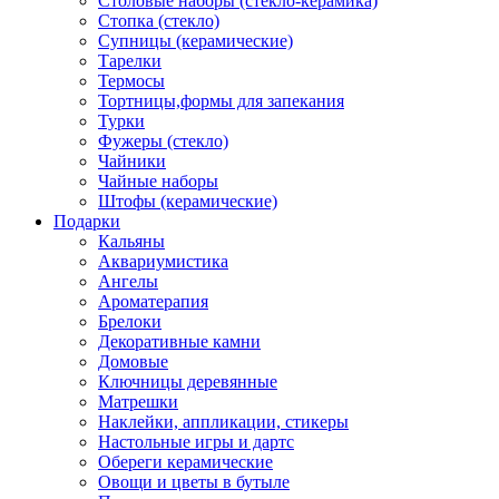
Столовые наборы (стекло-керамика)
Стопка (стекло)
Супницы (керамические)
Тарелки
Термосы
Тортницы,формы для запекания
Турки
Фужеры (стекло)
Чайники
Чайные наборы
Штофы (керамические)
Подарки
Кальяны
Аквариумистика
Ангелы
Ароматерапия
Брелоки
Декоративные камни
Домовые
Ключницы деревянные
Матрешки
Наклейки, аппликации, стикеры
Настольные игры и дартс
Обереги керамические
Овощи и цветы в бутыле