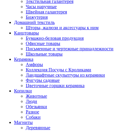
Текстильная галантерея
Часы наручные
Швейная галантерея
Бижутерия
Домашний текстиль
Шторы, жалюзи и аксессуары к ним
Канцтовары
Бумажно-беловая продукция
Офисные товары
Письменные и чертежные принадлежности
Школьные товары
Керамика
Амфоры
Коллекция Посуды с Кроликами
Ландшафтные скульптуры из керамики
Фигуры садовые
Цветочные горшки керамика
Копилки
Животные
Люди
Обезьянки
Разное
Собаки
Магниты
Деревянные