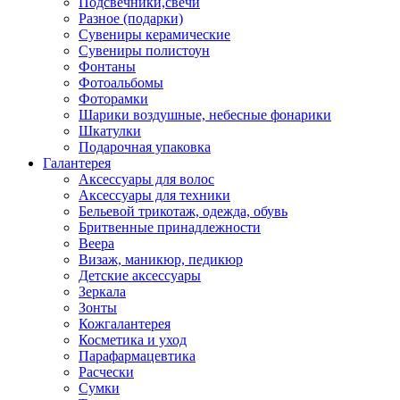
Подсвечники,свечи
Разное (подарки)
Сувениры керамические
Сувениры полистоун
Фонтаны
Фотоальбомы
Фоторамки
Шарики воздушные, небесные фонарики
Шкатулки
Подарочная упаковка
Галантерея
Аксессуары для волос
Аксессуары для техники
Бельевой трикотаж, одежда, обувь
Бритвенные принадлежности
Веера
Визаж, маникюр, педикюр
Детские аксессуары
Зеркала
Зонты
Кожгалантерея
Косметика и уход
Парафармацевтика
Расчески
Сумки