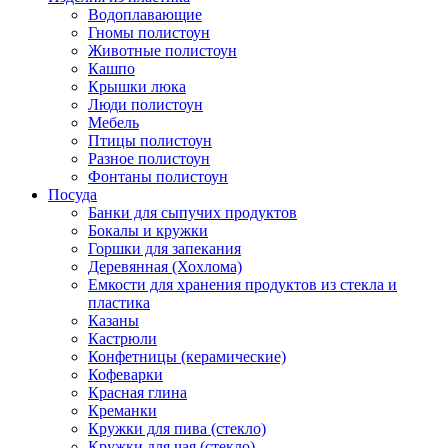
Водоплавающие
Гномы полистоун
Животные полистоун
Кашпо
Крышки люка
Люди полистоун
Мебель
Птицы полистоун
Разное полистоун
Фонтаны полистоун
Посуда
Банки для сыпучих продуктов
Бокалы и кружки
Горшки для запекания
Деревянная (Хохлома)
Емкости для хранения продуктов из стекла и
пластика
Казаны
Кастрюли
Конфетницы (керамические)
Кофеварки
Красная глина
Креманки
Кружки для пива (стекло)
Кружки для чая (стекло)