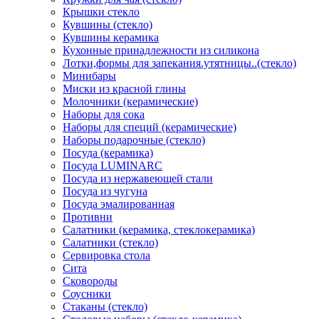
Крышки стекло
Кувшины (стекло)
Кувшины керамика
Кухонные принадлежности из силикона
Лотки,формы для запекания.утятницы..(стекло)
Минибары
Миски из красной глины
Молочники (керамические)
Наборы для сока
Наборы для специй (керамические)
Наборы подарочные (стекло)
Посуда (керамика)
Посуда LUMINARC
Посуда из нержавеющей стали
Посуда из чугуна
Посуда эмалированная
Противни
Салатники (керамика, стеклокерамика)
Салатники (стекло)
Сервировка стола
Сита
Сковороды
Соусники
Стаканы (стекло)