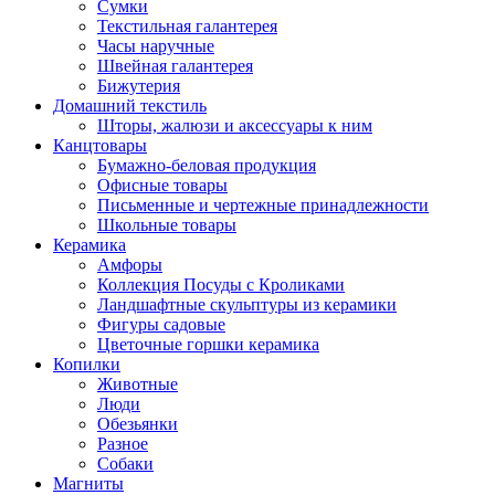
Сумки
Текстильная галантерея
Часы наручные
Швейная галантерея
Бижутерия
Домашний текстиль
Шторы, жалюзи и аксессуары к ним
Канцтовары
Бумажно-беловая продукция
Офисные товары
Письменные и чертежные принадлежности
Школьные товары
Керамика
Амфоры
Коллекция Посуды с Кроликами
Ландшафтные скульптуры из керамики
Фигуры садовые
Цветочные горшки керамика
Копилки
Животные
Люди
Обезьянки
Разное
Собаки
Магниты