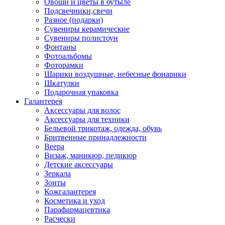
Овощи и цветы в бутыле
Подсвечники,свечи
Разное (подарки)
Сувениры керамические
Сувениры полистоун
Фонтаны
Фотоальбомы
Фоторамки
Шарики воздушные, небесные фонарики
Шкатулки
Подарочная упаковка
Галантерея
Аксессуары для волос
Аксессуары для техники
Бельевой трикотаж, одежда, обувь
Бритвенные принадлежности
Веера
Визаж, маникюр, педикюр
Детские аксессуары
Зеркала
Зонты
Кожгалантерея
Косметика и уход
Парафармацевтика
Расчески