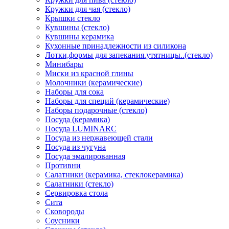
Кружки для чая (стекло)
Крышки стекло
Кувшины (стекло)
Кувшины керамика
Кухонные принадлежности из силикона
Лотки,формы для запекания.утятницы..(стекло)
Минибары
Миски из красной глины
Молочники (керамические)
Наборы для сока
Наборы для специй (керамические)
Наборы подарочные (стекло)
Посуда (керамика)
Посуда LUMINARC
Посуда из нержавеющей стали
Посуда из чугуна
Посуда эмалированная
Противни
Салатники (керамика, стеклокерамика)
Салатники (стекло)
Сервировка стола
Сита
Сковороды
Соусники