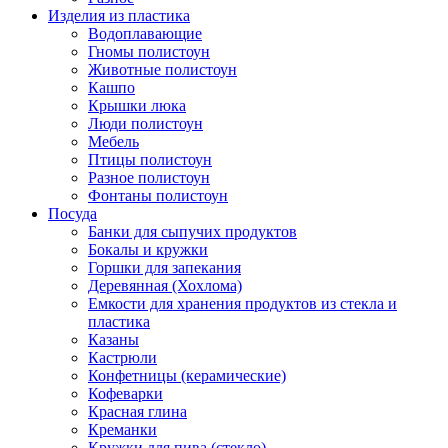
Изделия из пластика
Водоплавающие
Гномы полистоун
Животные полистоун
Кашпо
Крышки люка
Люди полистоун
Мебель
Птицы полистоун
Разное полистоун
Фонтаны полистоун
Посуда
Банки для сыпучих продуктов
Бокалы и кружки
Горшки для запекания
Деревянная (Хохлома)
Емкости для хранения продуктов из стекла и
пластика
Казаны
Кастрюли
Конфетницы (керамические)
Кофеварки
Красная глина
Креманки
Кружки для пива (стекло)