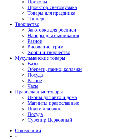
Приколы
Проектор-светомузыка
Товары для праздника
Топперы
Творчество
Заготовка для росписи
Наборы для вышивания
Разное
Рисование, грим
Хобби и творчество
Мусульманские товары
Вазы
Обереги, панно, коллажи
Посуда
Разное
Часы
Православные товары
Иконы для авто и дома
Магниты православные
Полки для икон
Посуда
Сувенир Церковный
О компании
-