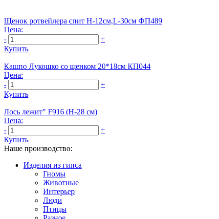
Щенок ротвейлера спит Н-12cм,L-30см ФП489
Цена:
-
+
Купить
Кашпо Лукошко со щенком 20*18см КП044
Цена:
-
+
Купить
Лось лежит" F916 (H-28 см)
Цена:
-
+
Купить
Наше производство:
Изделия из гипса
Гномы
Животные
Интерьер
Люди
Птицы
Разное