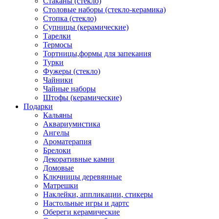
Стаканы (стекло)
Столовые наборы (стекло-керамика)
Стопка (стекло)
Супницы (керамические)
Тарелки
Термосы
Тортницы,формы для запекания
Турки
Фужеры (стекло)
Чайники
Чайные наборы
Штофы (керамические)
Подарки
Кальяны
Аквариумистика
Ангелы
Ароматерапия
Брелоки
Декоративные камни
Домовые
Ключницы деревянные
Матрешки
Наклейки, аппликации, стикеры
Настольные игры и дартс
Обереги керамические