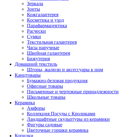
Зеркала
Зонты
Кожгалантерея
Косметика и уход
Парафармацевтика
Расчески
Сумки
Текстильная галантерея
Часы наручные
Швейная галантерея
Бижутерия
Домашний текстиль
Шторы, жалюзи и аксессуары к ним
Канцтовары
Бумажно-беловая продукция
Офисные товары
Письменные и чертежные принадлежности
Школьные товары
Керамика
Амфоры
Коллекция Посуды с Кроликами
Ландшафтные скульптуры из керамики
Фигуры садовые
Цветочные горшки керамика
Копилки