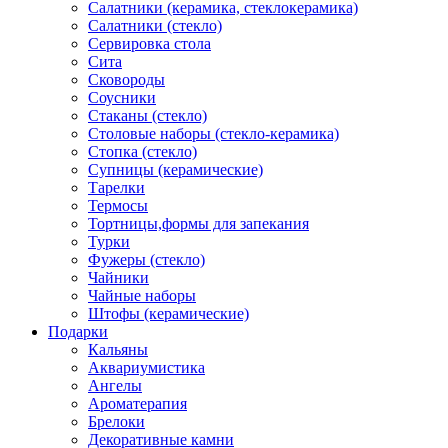
Салатники (керамика, стеклокерамика)
Салатники (стекло)
Сервировка стола
Сита
Сковороды
Соусники
Стаканы (стекло)
Столовые наборы (стекло-керамика)
Стопка (стекло)
Супницы (керамические)
Тарелки
Термосы
Тортницы,формы для запекания
Турки
Фужеры (стекло)
Чайники
Чайные наборы
Штофы (керамические)
Подарки
Кальяны
Аквариумистика
Ангелы
Ароматерапия
Брелоки
Декоративные камни