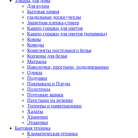
Товары для дома
Для кухни
Бытовая химия
гладильные доски+чехлы
Защитная пленка-стикер
Кашпо,горшки для цветов
Кашпо,горшки для цветов (керамика)
Ковры
Комоды
Комплекты постельного белья
Корзины для белья
Матрацы
Наволочки, простыни, пододеяльники
Одеяла
Подушки
Покрывала и Пледы
Полотенца
Почтовые ящики
Простыни на резинке
Топперы и наматрацники
Халаты
Хранение
Этажерки
Бытовая техника
Климатическая техника