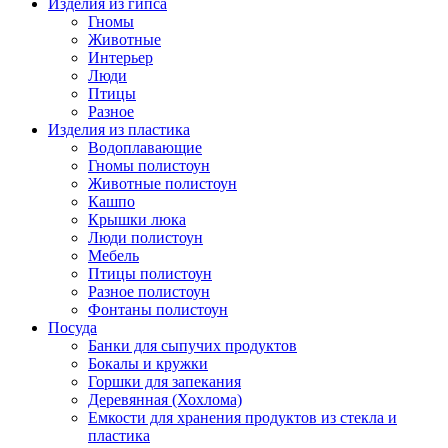
Изделия из гипса
Гномы
Животные
Интерьер
Люди
Птицы
Разное
Изделия из пластика
Водоплавающие
Гномы полистоун
Животные полистоун
Кашпо
Крышки люка
Люди полистоун
Мебель
Птицы полистоун
Разное полистоун
Фонтаны полистоун
Посуда
Банки для сыпучих продуктов
Бокалы и кружки
Горшки для запекания
Деревянная (Хохлома)
Емкости для хранения продуктов из стекла и
пластика