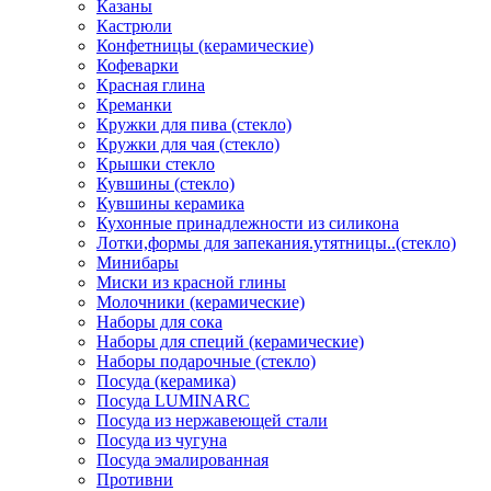
Казаны
Кастрюли
Конфетницы (керамические)
Кофеварки
Красная глина
Креманки
Кружки для пива (стекло)
Кружки для чая (стекло)
Крышки стекло
Кувшины (стекло)
Кувшины керамика
Кухонные принадлежности из силикона
Лотки,формы для запекания.утятницы..(стекло)
Минибары
Миски из красной глины
Молочники (керамические)
Наборы для сока
Наборы для специй (керамические)
Наборы подарочные (стекло)
Посуда (керамика)
Посуда LUMINARC
Посуда из нержавеющей стали
Посуда из чугуна
Посуда эмалированная
Противни