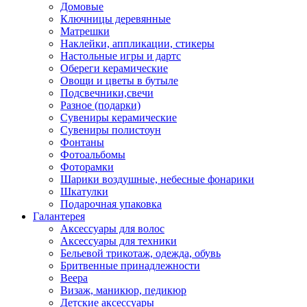
Домовые
Ключницы деревянные
Матрешки
Наклейки, аппликации, стикеры
Настольные игры и дартс
Обереги керамические
Овощи и цветы в бутыле
Подсвечники,свечи
Разное (подарки)
Сувениры керамические
Сувениры полистоун
Фонтаны
Фотоальбомы
Фоторамки
Шарики воздушные, небесные фонарики
Шкатулки
Подарочная упаковка
Галантерея
Аксессуары для волос
Аксессуары для техники
Бельевой трикотаж, одежда, обувь
Бритвенные принадлежности
Веера
Визаж, маникюр, педикюр
Детские аксессуары