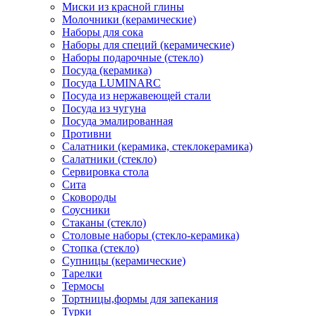
Миски из красной глины
Молочники (керамические)
Наборы для сока
Наборы для специй (керамические)
Наборы подарочные (стекло)
Посуда (керамика)
Посуда LUMINARC
Посуда из нержавеющей стали
Посуда из чугуна
Посуда эмалированная
Противни
Салатники (керамика, стеклокерамика)
Салатники (стекло)
Сервировка стола
Сита
Сковороды
Соусники
Стаканы (стекло)
Столовые наборы (стекло-керамика)
Стопка (стекло)
Супницы (керамические)
Тарелки
Термосы
Тортницы,формы для запекания
Турки