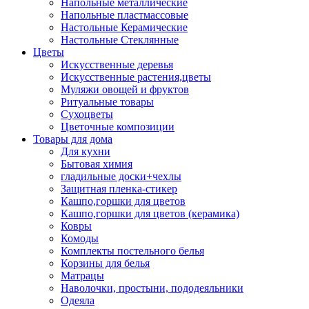
Напольные металлические
Напольные пластмассовые
Настольные Керамические
Настольные Стеклянные
Цветы
Искусственные деревья
Искусственные растения,цветы
Муляжи овощей и фруктов
Ритуальные товары
Сухоцветы
Цветочные композиции
Товары для дома
Для кухни
Бытовая химия
гладильные доски+чехлы
Защитная пленка-стикер
Кашпо,горшки для цветов
Кашпо,горшки для цветов (керамика)
Ковры
Комоды
Комплекты постельного белья
Корзины для белья
Матрацы
Наволочки, простыни, пододеяльники
Одеяла