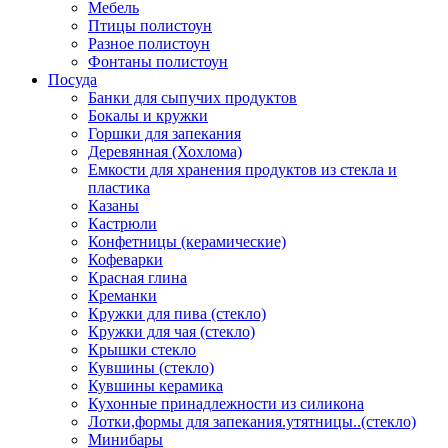
Мебель
Птицы полистоун
Разное полистоун
Фонтаны полистоун
Посуда
Банки для сыпучих продуктов
Бокалы и кружки
Горшки для запекания
Деревянная (Хохлома)
Емкости для хранения продуктов из стекла и
пластика
Казаны
Кастрюли
Конфетницы (керамические)
Кофеварки
Красная глина
Креманки
Кружки для пива (стекло)
Кружки для чая (стекло)
Крышки стекло
Кувшины (стекло)
Кувшины керамика
Кухонные принадлежности из силикона
Лотки,формы для запекания.утятницы..(стекло)
Минибары