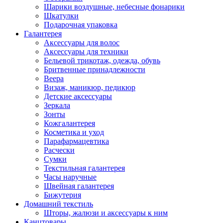
Шарики воздушные, небесные фонарики
Шкатулки
Подарочная упаковка
Галантерея
Аксессуары для волос
Аксессуары для техники
Бельевой трикотаж, одежда, обувь
Бритвенные принадлежности
Веера
Визаж, маникюр, педикюр
Детские аксессуары
Зеркала
Зонты
Кожгалантерея
Косметика и уход
Парафармацевтика
Расчески
Сумки
Текстильная галантерея
Часы наручные
Швейная галантерея
Бижутерия
Домашний текстиль
Шторы, жалюзи и аксессуары к ним
Канцтовары