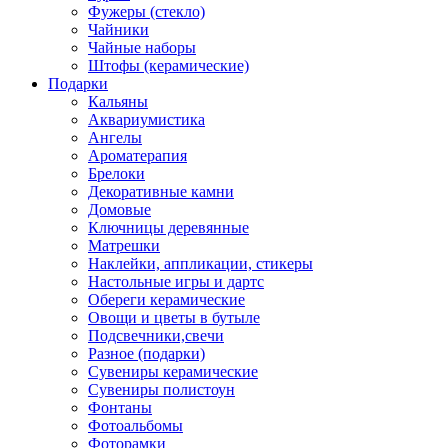
Фужеры (стекло)
Чайники
Чайные наборы
Штофы (керамические)
Подарки
Кальяны
Аквариумистика
Ангелы
Ароматерапия
Брелоки
Декоративные камни
Домовые
Ключницы деревянные
Матрешки
Наклейки, аппликации, стикеры
Настольные игры и дартс
Обереги керамические
Овощи и цветы в бутыле
Подсвечники,свечи
Разное (подарки)
Сувениры керамические
Сувениры полистоун
Фонтаны
Фотоальбомы
Фоторамки