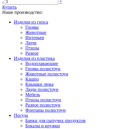
-
+
Купить
Наше производство:
Изделия из гипса
Гномы
Животные
Интерьер
Люди
Птицы
Разное
Изделия из пластика
Водоплавающие
Гномы полистоун
Животные полистоун
Кашпо
Крышки люка
Люди полистоун
Мебель
Птицы полистоун
Разное полистоун
Фонтаны полистоун
Посуда
Банки для сыпучих продуктов
Бокалы и кружки