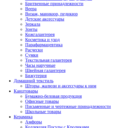
Бритвенные принадлежности
Веера
Визаж, маникюр, педикюр
Детские аксессуары
Зеркала
Зонты
Кожгалантерея
Косметика и уход
Парафармацевтика
Расчески
Сумки
Текстильная галантерея
Часы наручные
Швейная галантерея
Бижутерия
Домашний текстиль
Шторы, жалюзи и аксессуары к ним
Канцтовары
Бумажно-беловая продукция
Офисные товары
Письменные и чертежные принадлежности
Школьные товары
Керамика
Амфоры
Коллекция Посуды с Кроликами