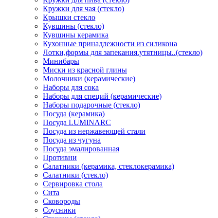
Кружки для чая (стекло)
Крышки стекло
Кувшины (стекло)
Кувшины керамика
Кухонные принадлежности из силикона
Лотки,формы для запекания.утятницы..(стекло)
Минибары
Миски из красной глины
Молочники (керамические)
Наборы для сока
Наборы для специй (керамические)
Наборы подарочные (стекло)
Посуда (керамика)
Посуда LUMINARC
Посуда из нержавеющей стали
Посуда из чугуна
Посуда эмалированная
Противни
Салатники (керамика, стеклокерамика)
Салатники (стекло)
Сервировка стола
Сита
Сковороды
Соусники