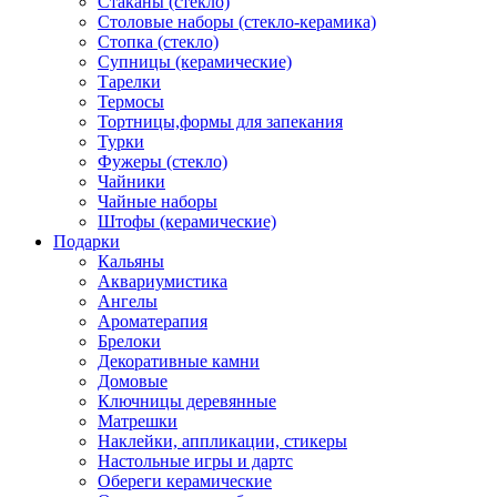
Стаканы (стекло)
Столовые наборы (стекло-керамика)
Стопка (стекло)
Супницы (керамические)
Тарелки
Термосы
Тортницы,формы для запекания
Турки
Фужеры (стекло)
Чайники
Чайные наборы
Штофы (керамические)
Подарки
Кальяны
Аквариумистика
Ангелы
Ароматерапия
Брелоки
Декоративные камни
Домовые
Ключницы деревянные
Матрешки
Наклейки, аппликации, стикеры
Настольные игры и дартс
Обереги керамические