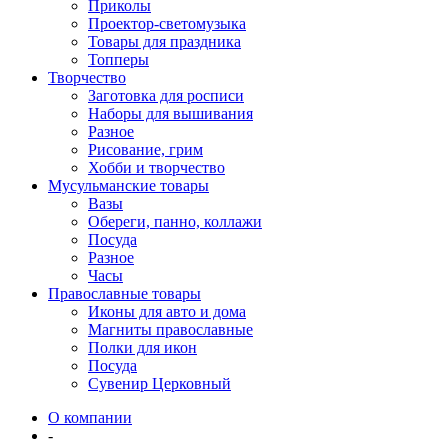
Приколы
Проектор-светомузыка
Товары для праздника
Топперы
Творчество
Заготовка для росписи
Наборы для вышивания
Разное
Рисование, грим
Хобби и творчество
Мусульманские товары
Вазы
Обереги, панно, коллажи
Посуда
Разное
Часы
Православные товары
Иконы для авто и дома
Магниты православные
Полки для икон
Посуда
Сувенир Церковный
О компании
-