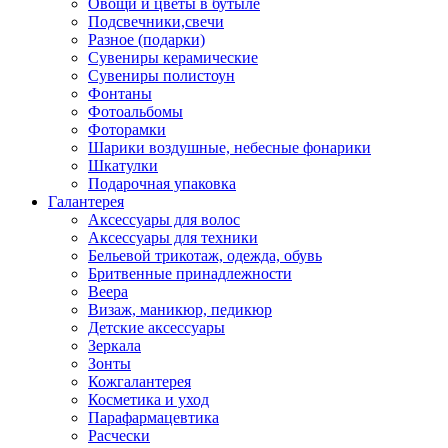
Овощи и цветы в бутыле
Подсвечники,свечи
Разное (подарки)
Сувениры керамические
Сувениры полистоун
Фонтаны
Фотоальбомы
Фоторамки
Шарики воздушные, небесные фонарики
Шкатулки
Подарочная упаковка
Галантерея
Аксессуары для волос
Аксессуары для техники
Бельевой трикотаж, одежда, обувь
Бритвенные принадлежности
Веера
Визаж, маникюр, педикюр
Детские аксессуары
Зеркала
Зонты
Кожгалантерея
Косметика и уход
Парафармацевтика
Расчески