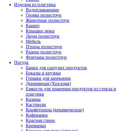
Изделия из пластика
Водоплавающие
Гномы полистоун
Животные полистоун
Кашпо
Крышки люка
Люди полистоун
Мебель
Птицы полистоун
Разное полистоун
Фонтаны полистоун
Посуда
Банки для сыпучих продуктов
Бокалы и кружки
Горшки для запекания
Деревянная (Хохлома)
Емкости для хранения продуктов из стекла и
пластика
Казаны
Кастрюли
Конфетницы (керамические)
Кофеварки
Красная глина
Креманки
Кружки для пива (стекло)