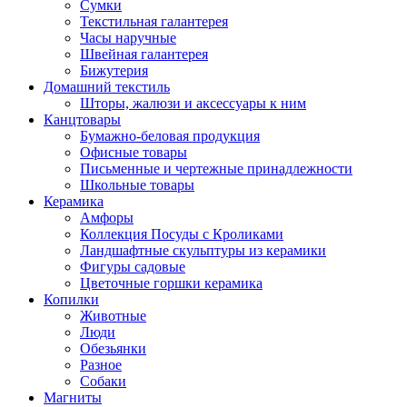
Сумки
Текстильная галантерея
Часы наручные
Швейная галантерея
Бижутерия
Домашний текстиль
Шторы, жалюзи и аксессуары к ним
Канцтовары
Бумажно-беловая продукция
Офисные товары
Письменные и чертежные принадлежности
Школьные товары
Керамика
Амфоры
Коллекция Посуды с Кроликами
Ландшафтные скульптуры из керамики
Фигуры садовые
Цветочные горшки керамика
Копилки
Животные
Люди
Обезьянки
Разное
Собаки
Магниты