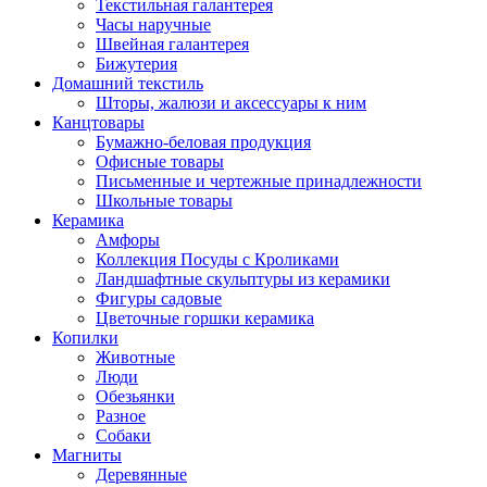
Текстильная галантерея
Часы наручные
Швейная галантерея
Бижутерия
Домашний текстиль
Шторы, жалюзи и аксессуары к ним
Канцтовары
Бумажно-беловая продукция
Офисные товары
Письменные и чертежные принадлежности
Школьные товары
Керамика
Амфоры
Коллекция Посуды с Кроликами
Ландшафтные скульптуры из керамики
Фигуры садовые
Цветочные горшки керамика
Копилки
Животные
Люди
Обезьянки
Разное
Собаки
Магниты
Деревянные