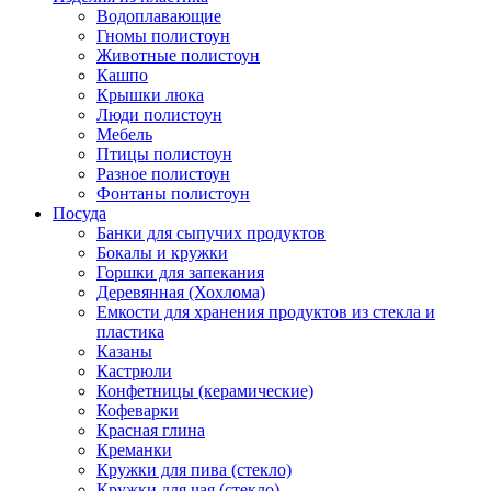
Водоплавающие
Гномы полистоун
Животные полистоун
Кашпо
Крышки люка
Люди полистоун
Мебель
Птицы полистоун
Разное полистоун
Фонтаны полистоун
Посуда
Банки для сыпучих продуктов
Бокалы и кружки
Горшки для запекания
Деревянная (Хохлома)
Емкости для хранения продуктов из стекла и
пластика
Казаны
Кастрюли
Конфетницы (керамические)
Кофеварки
Красная глина
Креманки
Кружки для пива (стекло)
Кружки для чая (стекло)