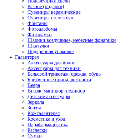
Подсвечники,свечи
Разное (подарки)
Сувениры керамические
Сувениры полистоун
Фонтаны
Фотоальбомы
Фоторамки
Шарики воздушные, небесные фонарики
Шкатулки
Подарочная упаковка
Галантерея
Аксессуары для волос
Аксессуары для техники
Бельевой трикотаж, одежда, обувь
Бритвенные принадлежности
Веера
Визаж, маникюр, педикюр
Детские аксессуары
Зеркала
Зонты
Кожгалантерея
Косметика и уход
Парафармацевтика
Расчески
Сумки