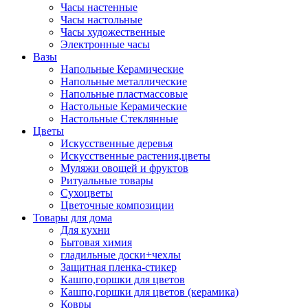
Часы настенные
Часы настольные
Часы художественные
Электронные часы
Вазы
Напольные Керамические
Напольные металлические
Напольные пластмассовые
Настольные Керамические
Настольные Стеклянные
Цветы
Искусственные деревья
Искусственные растения,цветы
Муляжи овощей и фруктов
Ритуальные товары
Сухоцветы
Цветочные композиции
Товары для дома
Для кухни
Бытовая химия
гладильные доски+чехлы
Защитная пленка-стикер
Кашпо,горшки для цветов
Кашпо,горшки для цветов (керамика)
Ковры