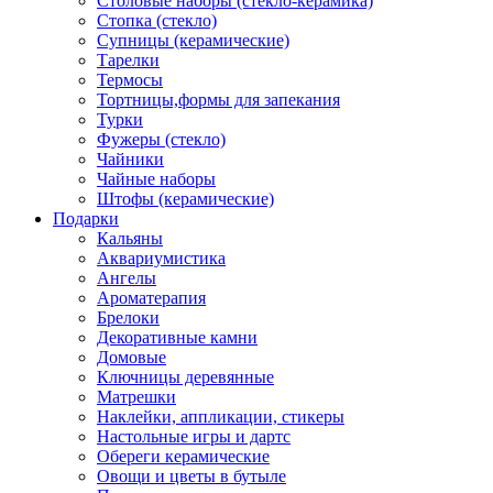
Столовые наборы (стекло-керамика)
Стопка (стекло)
Супницы (керамические)
Тарелки
Термосы
Тортницы,формы для запекания
Турки
Фужеры (стекло)
Чайники
Чайные наборы
Штофы (керамические)
Подарки
Кальяны
Аквариумистика
Ангелы
Ароматерапия
Брелоки
Декоративные камни
Домовые
Ключницы деревянные
Матрешки
Наклейки, аппликации, стикеры
Настольные игры и дартс
Обереги керамические
Овощи и цветы в бутыле