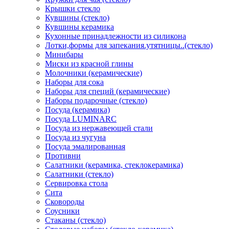
Крышки стекло
Кувшины (стекло)
Кувшины керамика
Кухонные принадлежности из силикона
Лотки,формы для запекания.утятницы..(стекло)
Минибары
Миски из красной глины
Молочники (керамические)
Наборы для сока
Наборы для специй (керамические)
Наборы подарочные (стекло)
Посуда (керамика)
Посуда LUMINARC
Посуда из нержавеющей стали
Посуда из чугуна
Посуда эмалированная
Противни
Салатники (керамика, стеклокерамика)
Салатники (стекло)
Сервировка стола
Сита
Сковороды
Соусники
Стаканы (стекло)