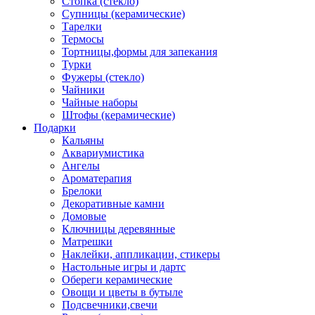
Стопка (стекло)
Супницы (керамические)
Тарелки
Термосы
Тортницы,формы для запекания
Турки
Фужеры (стекло)
Чайники
Чайные наборы
Штофы (керамические)
Подарки
Кальяны
Аквариумистика
Ангелы
Ароматерапия
Брелоки
Декоративные камни
Домовые
Ключницы деревянные
Матрешки
Наклейки, аппликации, стикеры
Настольные игры и дартс
Обереги керамические
Овощи и цветы в бутыле
Подсвечники,свечи