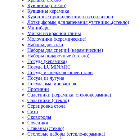
Кувшины (стекло)
Кувшины керамика
Кухонные принадлежности из силикона
Лотки,формы для запекания.утятницы..(стекло)
Минибары
Миски из красной глины
Молочники (керамические)
Наборы для сока
Наборы для специй (керамические)
Наборы подарочные (стекло)
Посуда (керамика)
Посуда LUMINARC
Посуда из нержавеющей стали
Посуда из чугуна
Посуда эмалированная
Противни
Салатники (керамика, стеклокерамика)
Салатники (стекло)
Сервировка стола
Сита
Сковороды
Соусники
Стаканы (стекло)
Столовые наборы (стекло-керамика)