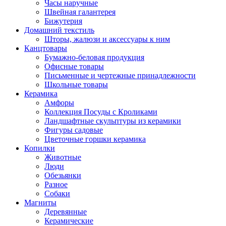
Часы наручные
Швейная галантерея
Бижутерия
Домашний текстиль
Шторы, жалюзи и аксессуары к ним
Канцтовары
Бумажно-беловая продукция
Офисные товары
Письменные и чертежные принадлежности
Школьные товары
Керамика
Амфоры
Коллекция Посуды с Кроликами
Ландшафтные скульптуры из керамики
Фигуры садовые
Цветочные горшки керамика
Копилки
Животные
Люди
Обезьянки
Разное
Собаки
Магниты
Деревянные
Керамические