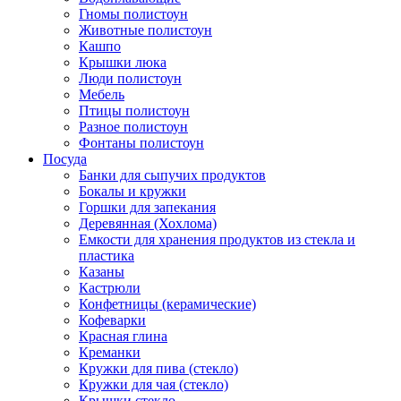
Гномы полистоун
Животные полистоун
Кашпо
Крышки люка
Люди полистоун
Мебель
Птицы полистоун
Разное полистоун
Фонтаны полистоун
Посуда
Банки для сыпучих продуктов
Бокалы и кружки
Горшки для запекания
Деревянная (Хохлома)
Емкости для хранения продуктов из стекла и
пластика
Казаны
Кастрюли
Конфетницы (керамические)
Кофеварки
Красная глина
Креманки
Кружки для пива (стекло)
Кружки для чая (стекло)
Крышки стекло