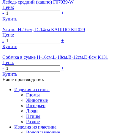
Лебедь средний (кашпо) F07039-W
Цена:
-
+
Купить
Улитка Н-16см, D-14см КАШПО КП029
Цена:
-
+
Купить
Собачка в сумке Н-16см,L-18см,В-12см,D-8см К131
Цена:
-
+
Купить
Наше производство:
Изделия из гипса
Гномы
Животные
Интерьер
Люди
Птицы
Разное
Изделия из пластика
Водоплавающие