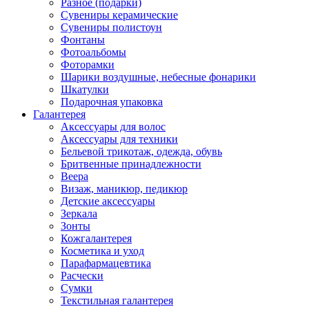
Разное (подарки)
Сувениры керамические
Сувениры полистоун
Фонтаны
Фотоальбомы
Фоторамки
Шарики воздушные, небесные фонарики
Шкатулки
Подарочная упаковка
Галантерея
Аксессуары для волос
Аксессуары для техники
Бельевой трикотаж, одежда, обувь
Бритвенные принадлежности
Веера
Визаж, маникюр, педикюр
Детские аксессуары
Зеркала
Зонты
Кожгалантерея
Косметика и уход
Парафармацевтика
Расчески
Сумки
Текстильная галантерея