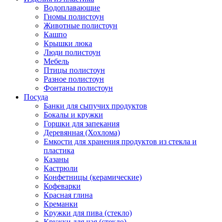
Водоплавающие
Гномы полистоун
Животные полистоун
Кашпо
Крышки люка
Люди полистоун
Мебель
Птицы полистоун
Разное полистоун
Фонтаны полистоун
Посуда
Банки для сыпучих продуктов
Бокалы и кружки
Горшки для запекания
Деревянная (Хохлома)
Емкости для хранения продуктов из стекла и
пластика
Казаны
Кастрюли
Конфетницы (керамические)
Кофеварки
Красная глина
Креманки
Кружки для пива (стекло)
Кружки для чая (стекло)