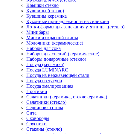
Крышки стекло
Кувшины (стекло)
Кувшины керамика
Кухонные принадлежности из силикона
Лотки,формы для запекания.утятницы..(стекло)
Минибары
Миски из красной глины
Молочники (керамические)
Наборы для сока
Наборы для специй (керамические)
Наборы подарочные (стекло)
Посуда (керамика)
Посуда LUMINARC
Посуда из нержавеющей стали
Посуда из чугуна
Посуда эмалированная
Противни
Салатники (керамика, стеклокерамика)
Салатники (стекло)
Сервировка стола
Сита
Сковороды
Соусники
Стаканы (стекло)