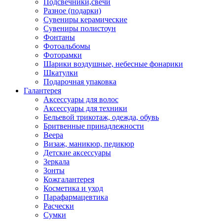
Подсвечники,свечи
Разное (подарки)
Сувениры керамические
Сувениры полистоун
Фонтаны
Фотоальбомы
Фоторамки
Шарики воздушные, небесные фонарики
Шкатулки
Подарочная упаковка
Галантерея
Аксессуары для волос
Аксессуары для техники
Бельевой трикотаж, одежда, обувь
Бритвенные принадлежности
Веера
Визаж, маникюр, педикюр
Детские аксессуары
Зеркала
Зонты
Кожгалантерея
Косметика и уход
Парафармацевтика
Расчески
Сумки