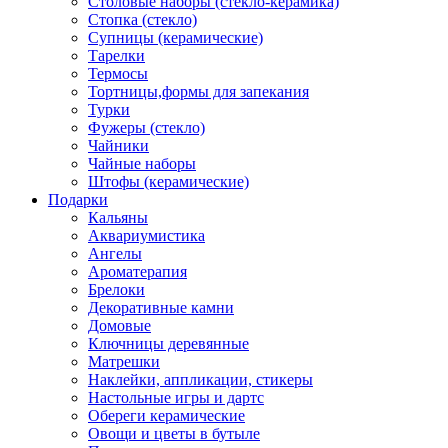
Столовые наборы (стекло-керамика)
Стопка (стекло)
Супницы (керамические)
Тарелки
Термосы
Тортницы,формы для запекания
Турки
Фужеры (стекло)
Чайники
Чайные наборы
Штофы (керамические)
Подарки
Кальяны
Аквариумистика
Ангелы
Ароматерапия
Брелоки
Декоративные камни
Домовые
Ключницы деревянные
Матрешки
Наклейки, аппликации, стикеры
Настольные игры и дартс
Обереги керамические
Овощи и цветы в бутыле