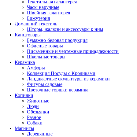
Текстильная галантерея
Часы наручные
Швейная галантерея
Бижутерия
Домашний текстиль
Шторы, жалюзи и аксессуары к ним
Канцтовары
Бумажно-беловая продукция
Офисные товары
Письменные и чертежные принадлежности
Школьные товары
Керамика
Амфоры
Коллекция Посуды с Кроликами
Ландшафтные скульптуры из керамики
Фигуры садовые
Цветочные горшки керамика
Копилки
Животные
Люди
Обезьянки
Разное
Собаки
Магниты
Деревянные