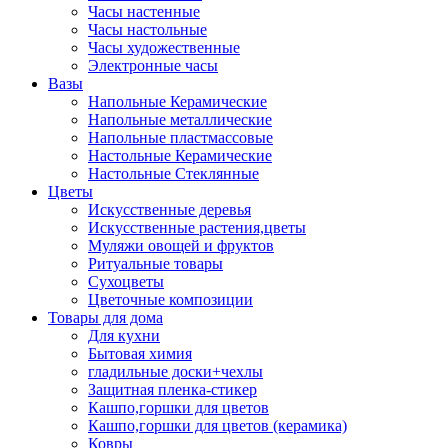
Часы настенные
Часы настольные
Часы художественные
Электронные часы
Вазы
Напольные Керамические
Напольные металлические
Напольные пластмассовые
Настольные Керамические
Настольные Стеклянные
Цветы
Искусственные деревья
Искусственные растения,цветы
Муляжи овощей и фруктов
Ритуальные товары
Сухоцветы
Цветочные композиции
Товары для дома
Для кухни
Бытовая химия
гладильные доски+чехлы
Защитная пленка-стикер
Кашпо,горшки для цветов
Кашпо,горшки для цветов (керамика)
Ковры