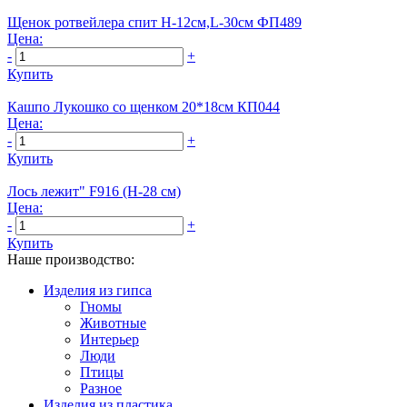
Щенок ротвейлера спит Н-12cм,L-30см ФП489
Цена:
-
+
Купить
Кашпо Лукошко со щенком 20*18см КП044
Цена:
-
+
Купить
Лось лежит" F916 (H-28 см)
Цена:
-
+
Купить
Наше производство:
Изделия из гипса
Гномы
Животные
Интерьер
Люди
Птицы
Разное
Изделия из пластика