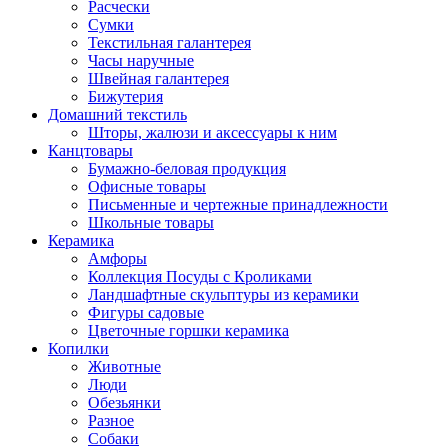
Расчески
Сумки
Текстильная галантерея
Часы наручные
Швейная галантерея
Бижутерия
Домашний текстиль
Шторы, жалюзи и аксессуары к ним
Канцтовары
Бумажно-беловая продукция
Офисные товары
Письменные и чертежные принадлежности
Школьные товары
Керамика
Амфоры
Коллекция Посуды с Кроликами
Ландшафтные скульптуры из керамики
Фигуры садовые
Цветочные горшки керамика
Копилки
Животные
Люди
Обезьянки
Разное
Собаки