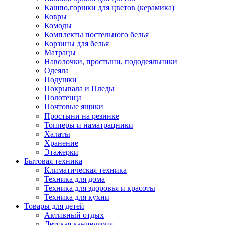
Кашпо,горшки для цветов (керамика)
Ковры
Комоды
Комплекты постельного белья
Корзины для белья
Матрацы
Наволочки, простыни, пододеяльники
Одеяла
Подушки
Покрывала и Пледы
Полотенца
Почтовые ящики
Простыни на резинке
Топперы и наматрацники
Халаты
Хранение
Этажерки
Бытовая техника
Климатическая техника
Техника для дома
Техника для здоровья и красоты
Техника для кухни
Товары для детей
Активный отдых
Детская канцелярия