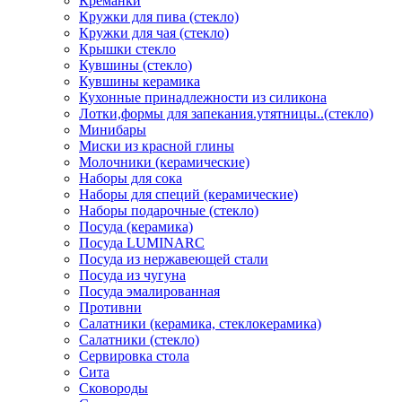
Креманки
Кружки для пива (стекло)
Кружки для чая (стекло)
Крышки стекло
Кувшины (стекло)
Кувшины керамика
Кухонные принадлежности из силикона
Лотки,формы для запекания.утятницы..(стекло)
Минибары
Миски из красной глины
Молочники (керамические)
Наборы для сока
Наборы для специй (керамические)
Наборы подарочные (стекло)
Посуда (керамика)
Посуда LUMINARC
Посуда из нержавеющей стали
Посуда из чугуна
Посуда эмалированная
Противни
Салатники (керамика, стеклокерамика)
Салатники (стекло)
Сервировка стола
Сита
Сковороды