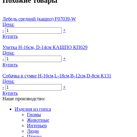
Похожие товары
Лебедь средний (кашпо) F07039-W
Цена:
-
+
Купить
Улитка Н-16см, D-14см КАШПО КП029
Цена:
-
+
Купить
Собачка в сумке Н-16см,L-18см,В-12см,D-8см К131
Цена:
-
+
Купить
Наше производство:
Изделия из гипса
Гномы
Животные
Интерьер
Люди
Птицы