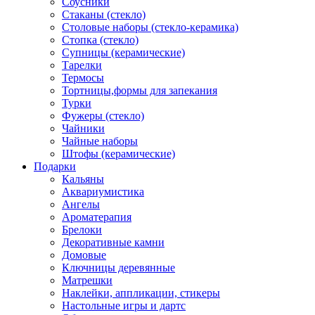
Соусники
Стаканы (стекло)
Столовые наборы (стекло-керамика)
Стопка (стекло)
Супницы (керамические)
Тарелки
Термосы
Тортницы,формы для запекания
Турки
Фужеры (стекло)
Чайники
Чайные наборы
Штофы (керамические)
Подарки
Кальяны
Аквариумистика
Ангелы
Ароматерапия
Брелоки
Декоративные камни
Домовые
Ключницы деревянные
Матрешки
Наклейки, аппликации, стикеры
Настольные игры и дартс