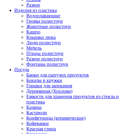
Разное
Изделия из пластика
Водоплавающие
Гномы полистоун
Животные полистоун
Кашпо
Крышки люка
Люди полистоун
Мебель
Птицы полистоун
Разное полистоун
Фонтаны полистоун
Посуда
Банки для сыпучих продуктов
Бокалы и кружки
Горшки для запекания
Деревянная (Хохлома)
Емкости для хранения продуктов из стекла и
пластика
Казаны
Кастрюли
Конфетницы (керамические)
Кофеварки
Красная глина