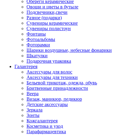
Обереги керамические
Овощи и цветы в бутыле
Подсвечники,свечи
Разное (подарки)
Сувениры керамические
Сувениры полистоун
Фонтаны
Фотоальбомы
Фоторамки
Шарики воздушные, небесные фонарики
Шкатулки
Подарочная упаковка
Галантерея
Аксессуары для волос
Аксессуары для техники
Бельевой трикотаж, одежда, обувь
Бритвенные принадлежности
Веера
Визаж, маникюр, педикюр
Детские аксессуары
Зеркала
Зонты
Кожгалантерея
Косметика и уход
Парафармацевтика