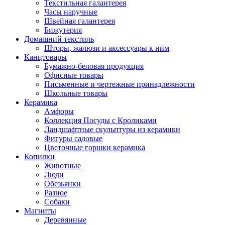
Текстильная галантерея
Часы наручные
Швейная галантерея
Бижутерия
Домашний текстиль
Шторы, жалюзи и аксессуары к ним
Канцтовары
Бумажно-беловая продукция
Офисные товары
Письменные и чертежные принадлежности
Школьные товары
Керамика
Амфоры
Коллекция Посуды с Кроликами
Ландшафтные скульптуры из керамики
Фигуры садовые
Цветочные горшки керамика
Копилки
Животные
Люди
Обезьянки
Разное
Собаки
Магниты
Деревянные