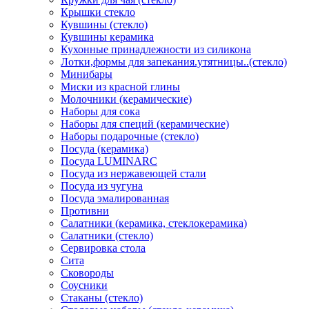
Крышки стекло
Кувшины (стекло)
Кувшины керамика
Кухонные принадлежности из силикона
Лотки,формы для запекания.утятницы..(стекло)
Минибары
Миски из красной глины
Молочники (керамические)
Наборы для сока
Наборы для специй (керамические)
Наборы подарочные (стекло)
Посуда (керамика)
Посуда LUMINARC
Посуда из нержавеющей стали
Посуда из чугуна
Посуда эмалированная
Противни
Салатники (керамика, стеклокерамика)
Салатники (стекло)
Сервировка стола
Сита
Сковороды
Соусники
Стаканы (стекло)