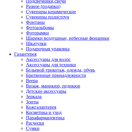
Подсвечники,свечи
Разное (подарки)
Сувениры керамические
Сувениры полистоун
Фонтаны
Фотоальбомы
Фоторамки
Шарики воздушные, небесные фонарики
Шкатулки
Подарочная упаковка
Галантерея
Аксессуары для волос
Аксессуары для техники
Бельевой трикотаж, одежда, обувь
Бритвенные принадлежности
Веера
Визаж, маникюр, педикюр
Детские аксессуары
Зеркала
Зонты
Кожгалантерея
Косметика и уход
Парафармацевтика
Расчески
Сумки