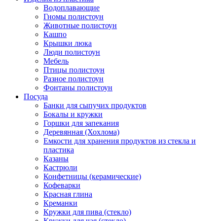
Водоплавающие
Гномы полистоун
Животные полистоун
Кашпо
Крышки люка
Люди полистоун
Мебель
Птицы полистоун
Разное полистоун
Фонтаны полистоун
Посуда
Банки для сыпучих продуктов
Бокалы и кружки
Горшки для запекания
Деревянная (Хохлома)
Емкости для хранения продуктов из стекла и
пластика
Казаны
Кастрюли
Конфетницы (керамические)
Кофеварки
Красная глина
Креманки
Кружки для пива (стекло)
Кружки для чая (стекло)