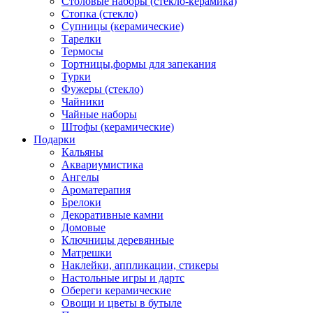
Столовые наборы (стекло-керамика)
Стопка (стекло)
Супницы (керамические)
Тарелки
Термосы
Тортницы,формы для запекания
Турки
Фужеры (стекло)
Чайники
Чайные наборы
Штофы (керамические)
Подарки
Кальяны
Аквариумистика
Ангелы
Ароматерапия
Брелоки
Декоративные камни
Домовые
Ключницы деревянные
Матрешки
Наклейки, аппликации, стикеры
Настольные игры и дартс
Обереги керамические
Овощи и цветы в бутыле